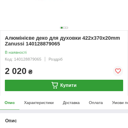
Алюмінієве деко для духовки 422x370x20mm
Zanussi 140128879065
В наявності
Код: 140128879065
Роздріб
2 020
₴
Купити
Опис
Характеристики
Доставка
Оплата
Умови п
Опис