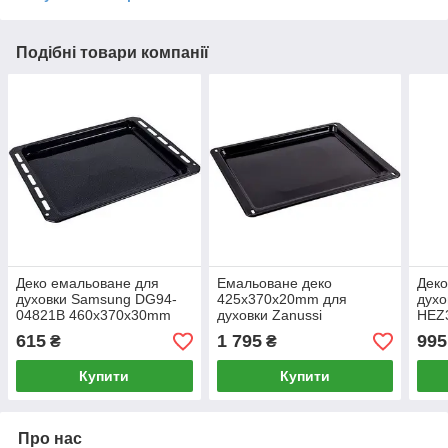
Подібні товари компанії
Деко емальоване для
Емальоване деко
Деко
духовки Samsung DG94-
425x370x20mm для
духо
04821B 460x370x30mm
духовки Zanussi
HEZ
(ТОВАР З УЦІНКОЮ)
3531939233
441
615
1 795
995
₴
₴
Купити
Купити
Про нас