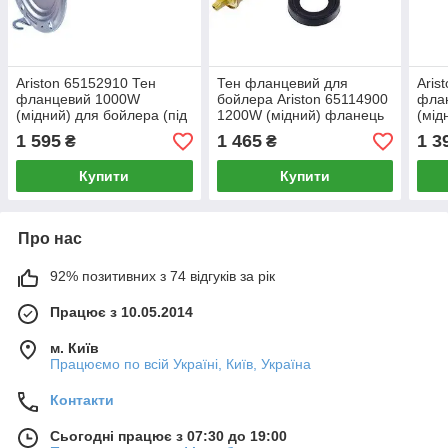
Ariston 65152910 Тен
Тен фланцевий для
Aris
фланцевий 1000W
бойлера Ariston 65114900
фла
(мідний) для бойлера (під
1200W (мідний) фланець
(мід
анод M5)
48mm, L-170mm (під анод
анод
1 595
1 465
1 3
₴
₴
M5)
Купити
Купити
Про нас
92% позитивних з 74 відгуків за рік
Працює з 10.05.2014
м. Київ
Працюємо по всій Україні, Київ, Україна
Контакти
Сьогодні працює з 07:30 до 19:00