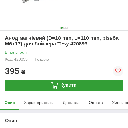
Анод магнієвий (D=18 mm, L=110 mm, різьба
M6x17) для бойлера Tesy 420893
В наявності
Код: 420893
Роздріб
395
₴
Купити
Опис
Характеристики
Доставка
Оплата
Умови п
Опис