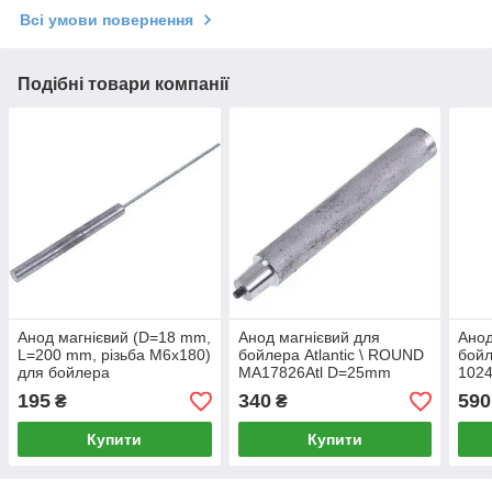
Всі умови повернення
Подібні товари компанії
Анод магнієвий (D=18 mm,
Анод магнієвий для
Анод
L=200 mm, різьба M6x180)
бойлера Atlantic \ ROUND
бойл
для бойлера
MA17826Atl D=25mm
102
L=178mm, різьблення
L=17
195
340
590
₴
₴
M6x7
Купити
Купити