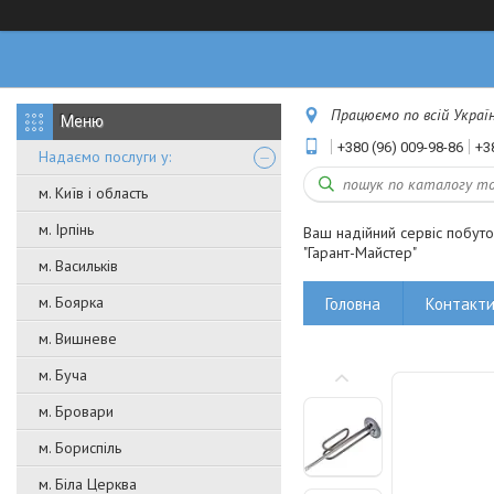
Працюємо по всій Україні
+380 (96) 009-98-86
+3
Надаємо послуги у:
м. Київ і область
м. Ірпінь
Ваш надійний сервіс побут
"Гарант-Майстер"
м. Васильків
м. Боярка
Головна
Контакт
м. Вишневе
м. Буча
м. Бровари
м. Бориспіль
м. Біла Церква