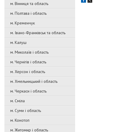
м. Вінниця та область
м. Полтава і область
м. Кременчук
м. Івано-Франківськ та область
м. Калуш
м. Миколаїв і область
м. Чернігів і область
м. Херсон і область
м. Хмельницький і область
м. Черкаси і область
м. Сміла
м. Суми і область
м. Конотоп
м. Житомир і область