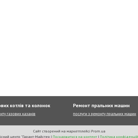
вих котлів та колонок
Ремонт пральних машин
нту газових казанів
послуги з ремонту пральних машин
Сайт створений на маркетплейсі
Prom.ua
Сервісний центр "Гарант-Майстер |
Поскаржитися на контент
|
Політика конфіденцій