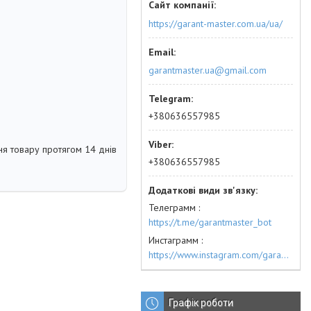
https://garant-master.com.ua/ua/
garantmaster.ua@gmail.com
+380636557985
я товару протягом 14 днів
+380636557985
Телеграмм
https://t.me/garantmaster_bot
Инстаграмм
https://www.instagram.com/garantmaster.ua/
Графік роботи