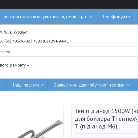
Безкоштовна консультація від майстра ->
Телефонуйте
, Київ, Україна
80 (66) 406-36-02
+380 (63) 291-94-45
ового ремонту –
и
Наші послуги
Запчастини для побутової техніки
Тен під анод 1500W (н
для бойлера Thermex\ 
Т (під анод M6)