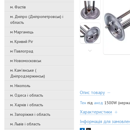
м. Фастів
м. Дніпро (Дніпропетровськ) і
область
м Марганець
м. Кривий Ріг
м Павлоград
м Новомосковськ
м. Кам'янське (
Дніпродзержинськ)
м. Нікополь
Опис товару
м. Одеса і область
Тен
під
анод
1500W (нержав
м. Харків і область
Характеристики
м. Запоріжжя і область
Інформація для замовле
м. Львів і область