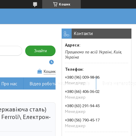
Кошик
Контакти
Знайти
Працюємо по всій Україні, Київ,
Україна
Кошик
+380 (96) 009-98-86
Менеджер
Про нас
Відео роботи наших майстрів
Вивіз металобру
+380 (66) 406-36-02
Менеджер
+380 (63) 291-94-45
ержавіюча сталь)
Менеджер
Ferroli\ Електрон-
+380 (56) 790-45-17
Менеджер