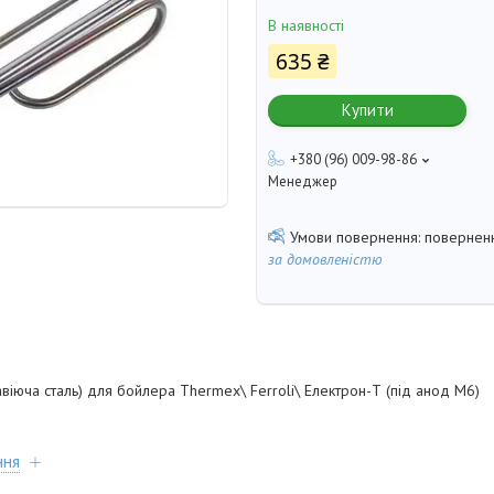
В наявності
635 ₴
Купити
+380 (96) 009-98-86
Менеджер
поверненн
за домовленістю
іюча сталь) для бойлера Thermex\ Ferroli\ Електрон-Т (під анод M6)
ння