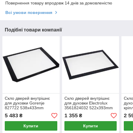
Повернення товару впродовж 14 днів за домовленістю
Всі умови повернення
Подібні товари компанії
Скло дверей внутрішнє
Скло дверей внутрішнє
Скло
для духовки Gorenje
для духовки Electrolux
духо
827722 538x433mm
3561824032 522x393mm
крі
5 483
1 355
2 5
₴
₴
Купити
Купити