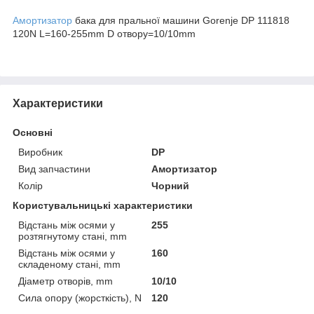
Амортизатор
бака для пральної машини Gorenje DP 111818
120N L=160-255mm D отвору=10/10mm
Характеристики
Основні
Виробник
DP
Вид запчастини
Амортизатор
Колір
Чорний
Користувальницькі характеристики
Відстань між осями у
255
розтягнутому стані, mm
Відстань між осями у
160
складеному стані, mm
Діаметр отворів, mm
10/10
Сила опору (жорсткість), N
120