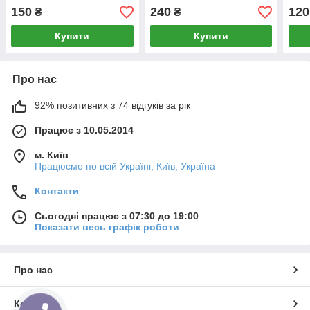
DP 100N L=165-255mm D
L=185-240mm D
80N
150
240
120
₴
₴
отворів=10mm
отворів=8/12mm
отв
Купити
Купити
Про нас
92% позитивних з 74 відгуків за рік
Працює з 10.05.2014
м. Київ
Працюємо по всій Україні, Київ, Україна
Контакти
Сьогодні працює з 07:30 до 19:00
Показати весь графік роботи
Про нас
Контакти