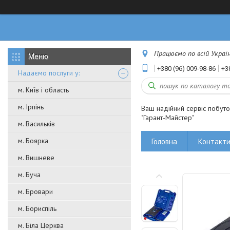
Працюємо по всій Україні
+380 (96) 009-98-86
+3
Надаємо послуги у:
м. Київ і область
м. Ірпінь
Ваш надійний сервіс побут
"Гарант-Майстер"
м. Васильків
м. Боярка
Головна
Контакт
м. Вишневе
м. Буча
м. Бровари
м. Бориспіль
м. Біла Церква