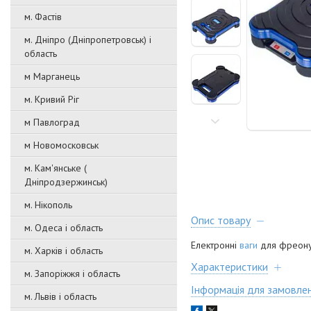
м. Фастів
м. Дніпро (Дніпропетровськ) і
область
м Марганець
м. Кривий Ріг
м Павлоград
м Новомосковськ
м. Кам'янське (
Дніпродзержинськ)
м. Нікополь
Опис товару
м. Одеса і область
Електронні
ваги
для фреону 
м. Харків і область
Характеристики
м. Запоріжжя і область
Інформація для замовле
м. Львів і область