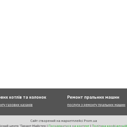
вих котлів та колонок
Ремонт пральних машин
нту газових казанів
послуги з ремонту пральних машин
Сайт створений на маркетплейсі
Prom.ua
Сервісний центр "Гарант-Майстер |
Поскаржитися на контент
|
Політика конфіденцій