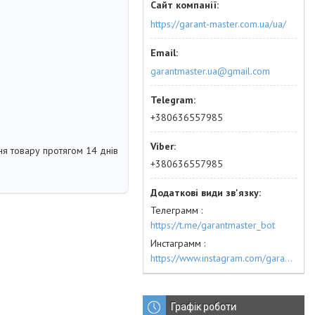
https://garant-master.com.ua/ua/
garantmaster.ua@gmail.com
+380636557985
я товару протягом 14 днів
+380636557985
Телеграмм
https://t.me/garantmaster_bot
Инстаграмм
https://www.instagram.com/garantmaster.ua/
Графік роботи