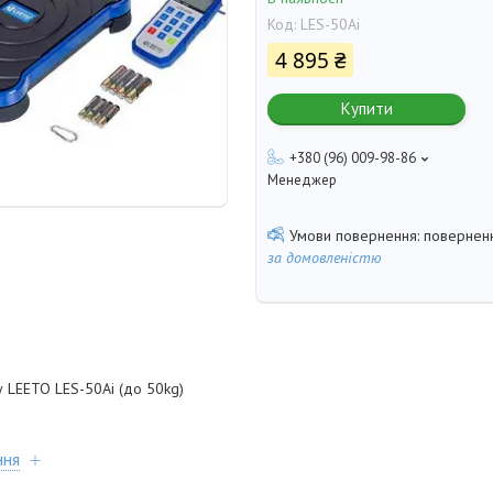
Код:
LES-50Ai
4 895 ₴
Купити
+380 (96) 009-98-86
Менеджер
поверненн
за домовленістю
LEETO LES-50Ai (до 50kg)
ння