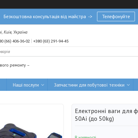
Безкоштовна консультація від майстра ->
Телефонуйте
, Київ, Україна
80 (66) 406-36-02
+380 (63) 291-94-45
ового ремонту –
и
Наші послуги
Запчастини для побутової техніки
Електронні ваги для 
50Ai (до 50kg)
В наявності