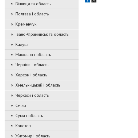
м. Вінниця та область
м. Полтава і область
м. Кременчук
м. Івано-Франківськ та область
м. Калуш
м. Миколаїв і область
м. Чернігів і область
м. Херсон і область
м. Хмельницький і область
м. Черкаси і область
м. Сміла
м. Суми і область
м. Конотоп
м. Житомир і область