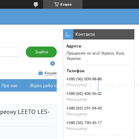
Кошик
Контакти
Знайти
Працюємо по всій Україні, Київ,
Україна
Кошик
+380 (96) 009-98-86
Менеджер
Про нас
Відео роботи наших майстрів
Вивіз металобру
+380 (66) 406-36-02
Менеджер
+380 (63) 291-94-45
фреону LEETO LES-
Менеджер
+380 (56) 790-45-17
Менеджер