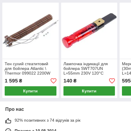
Тен сухий стеатитовий
Лампочка індикації для
Мер
для бойлера Atlantic \
бойлера SWT707UN
(30m
Thermor 099022 2200W
L=55mm 230V 120°С
L=1
D=48mm L=390mm 230V
D=9mm (2 контакти)
1 595
140
595
₴
₴
Купити
Купити
Про нас
92% позитивних з 74 відгуків за рік
Працює з 10.05.2014