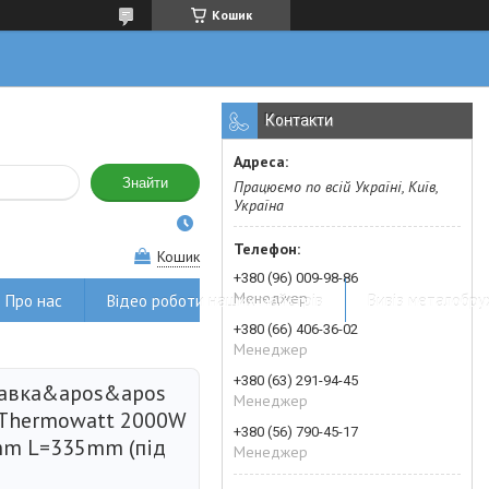
Кошик
Контакти
Знайти
Працюємо по всій Україні, Київ,
Україна
Кошик
+380 (96) 009-98-86
Менеджер
Про нас
Відео роботи наших майстрів
Вивіз металобру
+380 (66) 406-36-02
Менеджер
+380 (63) 291-94-45
кавка&apos&apos
Менеджер
 Thermowatt 2000W
+380 (56) 790-45-17
mm L=335mm (під
Менеджер