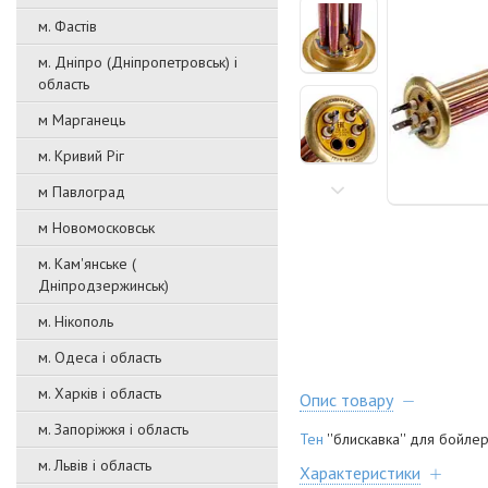
м. Фастів
м. Дніпро (Дніпропетровськ) і
область
м Марганець
м. Кривий Ріг
м Павлоград
м Новомосковськ
м. Кам'янське (
Дніпродзержинськ)
м. Нікополь
м. Одеса і область
м. Харків і область
Опис товару
м. Запоріжжя і область
Тен
''блискавка'' для бой
м. Львів і область
Характеристики