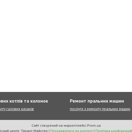
вих котлів та колонок
Ремонт пральних машин
нту газових казанів
послуги з ремонту пральних машин
Сайт створений на маркетплейсі
Prom.ua
Сервісний центр "Гарант-Майстер |
Поскаржитися на контент
|
Політика конфіденцій