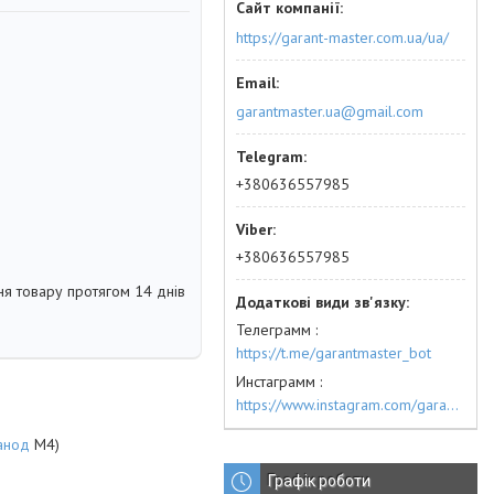
https://garant-master.com.ua/ua/
garantmaster.ua@gmail.com
+380636557985
+380636557985
я товару протягом 14 днів
Телеграмм
https://t.me/garantmaster_bot
Инстаграмм
https://www.instagram.com/garantmaster.ua/
анод
M4)
Графік роботи