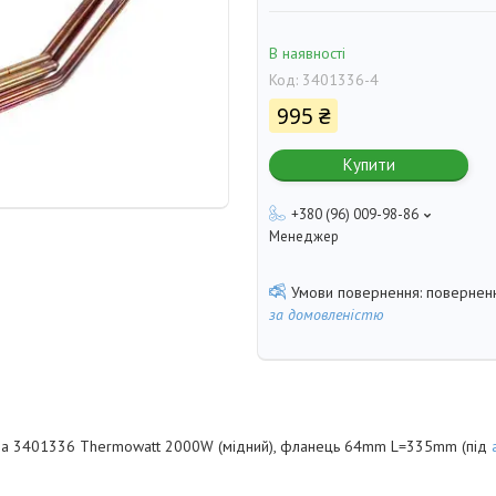
В наявності
Код:
3401336-4
995 ₴
Купити
+380 (96) 009-98-86
Менеджер
поверненн
за домовленістю
лера 3401336 Thermowatt 2000W (мідний), фланець 64mm L=335mm (під