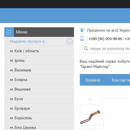
Працюємо по всій Україні
+380 (96) 009-98-86
+3
Надаємо послуги у:
м. Київ і область
м. Ірпінь
Ваш надійний сервіс побут
"Гарант-Майстер"
м. Васильків
м. Боярка
Головна
Контакт
м. Вишневе
м. Буча
м. Бровари
м. Бориспіль
м. Біла Церква