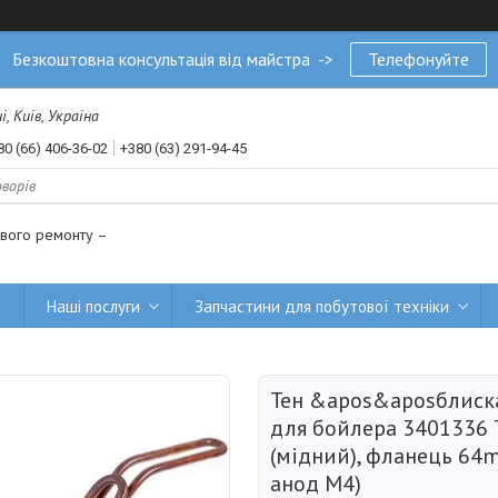
Безкоштовна консультація від майстра ->
Телефонуйте
, Київ, Україна
80 (66) 406-36-02
+380 (63) 291-94-45
ового ремонту –
и
Наші послуги
Запчастини для побутової техніки
Тен &apos&aposблис
для бойлера 3401336
(мідний), фланець 64
анод M4)