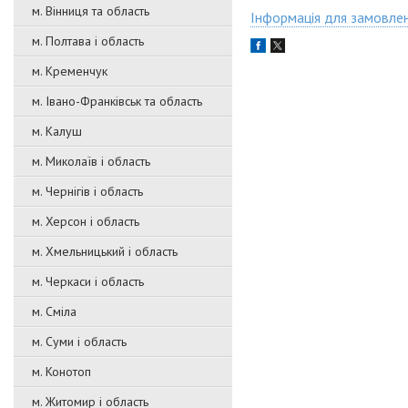
м. Вінниця та область
Інформація для замовле
м. Полтава і область
м. Кременчук
м. Івано-Франківськ та область
м. Калуш
м. Миколаїв і область
м. Чернігів і область
м. Херсон і область
м. Хмельницький і область
м. Черкаси і область
м. Сміла
м. Суми і область
м. Конотоп
м. Житомир і область