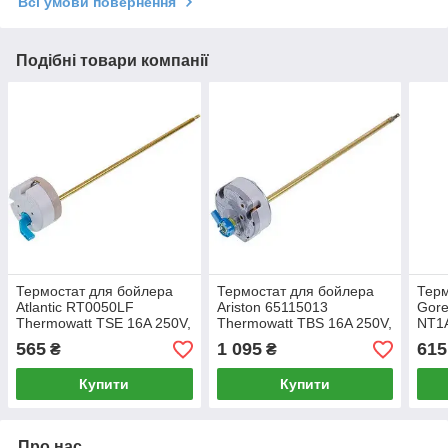
Всі умови повернення
Подібні товари компанії
Термостат для бойлера
Термостат для бойлера
Терм
Atlantic RT0050LF
Ariston 65115013
Gore
Thermowatt TSE 16A 250V,
Thermowatt TBS 16A 250V,
NT1
стрижень L=265mm, 83°C
стрижень L=220mm,
капі
565
1 095
615
₴
₴
F.78/S82°C виходи на
лампу
Купити
Купити
Про нас