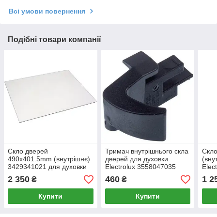
Всі умови повернення
Подібні товари компанії
Скло дверей
Тримач внутрішнього скла
Скл
490x401.5mm (внутрішнє)
дверей для духовки
(вну
3429341021 для духовки
Electrolux 3558047035
Elec
Electrolux
(нижній лівий)
2 350
460
1 2
₴
₴
Купити
Купити