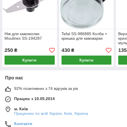
Ніж для кавомолки
Tefal SS-986885 Колба +
Верх
Moulinex SS-194287
кришка для кавоварки
крих
муль
250
430
135
₴
₴
Купити
Купити
Про нас
92% позитивних з 74 відгуків за рік
Працює з 10.05.2014
м. Київ
Працюємо по всій Україні, Київ, Україна
Контакти