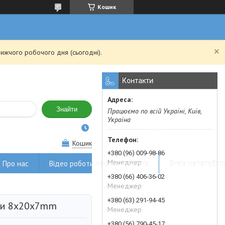
Кошик
ижчого робочого дня (сьогодні).
Контакти
Знайти
Працюємо по всій Україні, Київ,
Україна
Кошик
+380 (96) 009-98-86
Менеджер
Про нас
Відео роботи наших майстрів
Вивіз металобру
+380 (66) 406-36-02
Менеджер
+380 (63) 291-94-45
чки 8x20x7mm
Менеджер
+380 (56) 790-45-17