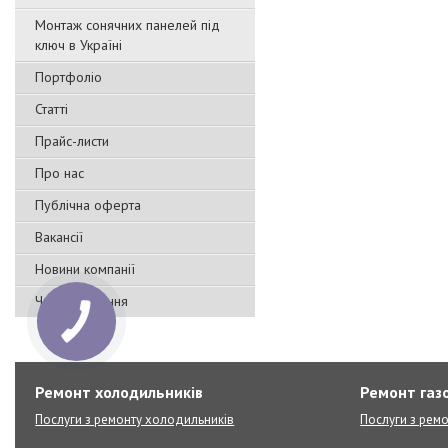
Монтаж сонячних панелей під
ключ в Україні
Портфоліо
Статті
Прайс-листи
Про нас
Публічна оферта
Вакансії
Новини компанії
Часті запитання
Ремонт холодильників
Ремонт газо
Послуги з ремонту холодильників
Послуги з ремо