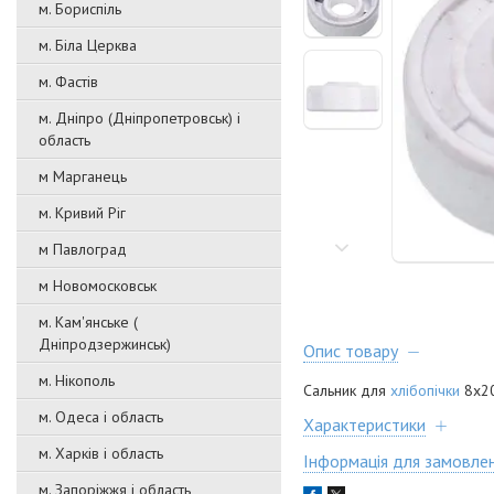
м. Бориспіль
м. Біла Церква
м. Фастів
м. Дніпро (Дніпропетровськ) і
область
м Марганець
м. Кривий Ріг
м Павлоград
м Новомосковськ
м. Кам'янське (
Дніпродзержинськ)
Опис товару
м. Нікополь
Сальник для
хлібопічки
8x2
м. Одеса і область
Характеристики
м. Харків і область
Інформація для замовле
м. Запоріжжя і область