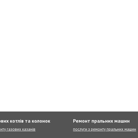
вих котлів та колонок
Ремонт пральних машин
нту газових казанів
послуги з ремонту пральних машин