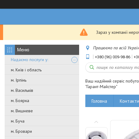
Зараз у компанії нер
Працюємо по всій Україні
+380 (96) 009-98-86
+3
Надаємо послуги у:
м. Київ і область
м. Ірпінь
Ваш надійний сервіс побут
"Гарант-Майстер"
м. Васильків
м. Боярка
Головна
Контакт
м. Вишневе
м. Буча
м. Бровари