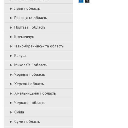
м. Львів і область
м. Вінниця та область
м. Полтава і область
м. Кременчук
м. Івано-Франківськ та область
м. Калуш
м. Миколаїв і область
м. Чернігів і область
м. Херсон і область
м. Хмельницький і область
м. Черкаси і область
м. Сміла
м. Суми і область