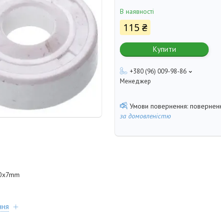
В наявності
115 ₴
Купити
+380 (96) 009-98-86
Менеджер
поверненн
за домовленістю
0x7mm
ння