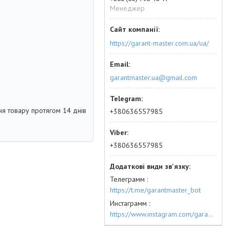
Менеджер
https://garant-master.com.ua/ua/
garantmaster.ua@gmail.com
я товару протягом 14 днів
+380636557985
+380636557985
Телеграмм
https://t.me/garantmaster_bot
Инстаграмм
https://www.instagram.com/garantmaster.ua/