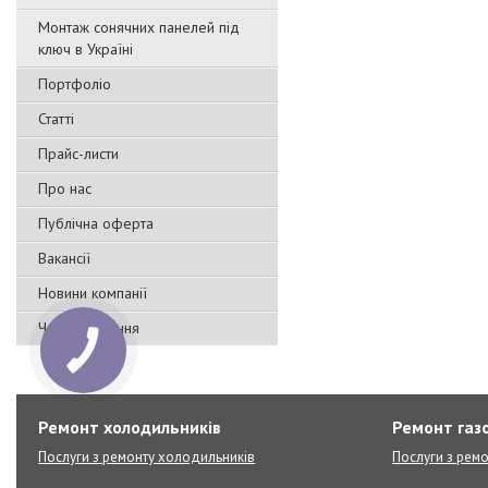
Монтаж сонячних панелей під
ключ в Україні
Портфоліо
Статті
Прайс-листи
Про нас
Публічна оферта
Вакансії
Новини компанії
Часті запитання
Ремонт холодильників
Ремонт газо
Послуги з ремонту холодильників
Послуги з ремо