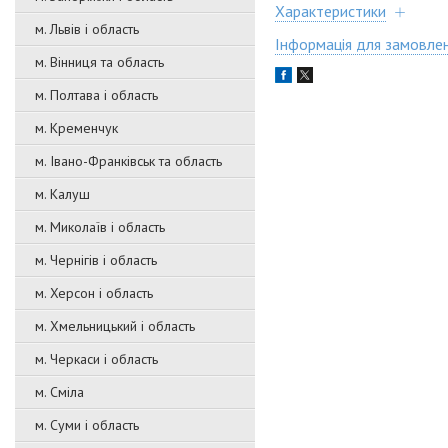
Характеристики
м. Львів і область
Інформація для замовле
м. Вінниця та область
м. Полтава і область
м. Кременчук
м. Івано-Франківськ та область
м. Калуш
м. Миколаїв і область
м. Чернігів і область
м. Херсон і область
м. Хмельницький і область
м. Черкаси і область
м. Сміла
м. Суми і область