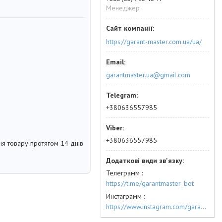
Менеджер
https://garant-master.com.ua/ua/
garantmaster.ua@gmail.com
+380636557985
+380636557985
я товару протягом 14 днів
Телеграмм
https://t.me/garantmaster_bot
Инстаграмм
https://www.instagram.com/garantmaster.ua/