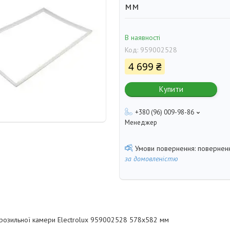
мм
В наявності
Код:
959002528
4 699 ₴
Купити
+380 (96) 009-98-86
Менеджер
поверненн
за домовленістю
озильної камери Electrolux 959002528 578x582 мм