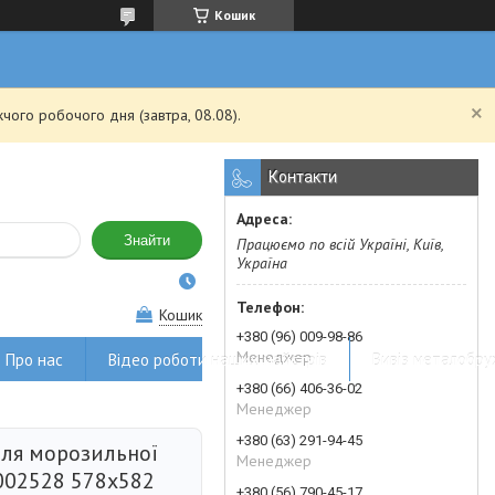
Кошик
чого робочого дня (завтра, 08.08).
Контакти
Знайти
Працюємо по всій Україні, Київ,
Україна
Кошик
+380 (96) 009-98-86
Менеджер
Про нас
Відео роботи наших майстрів
Вивіз металобру
+380 (66) 406-36-02
Менеджер
+380 (63) 291-94-45
ля морозильної
Менеджер
9002528 578x582
+380 (56) 790-45-17