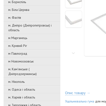
м. Бориспіль
м. Біла Церква
м. Фастів
м. Дніпро (Дніпропетровськ) і
область
м Марганець
м. Кривий Ріг
м Павлоград
м Новомосковськ
м. Кам'янське (
Дніпродзержинськ)
м. Нікополь
м. Одеса і область
Опис товару
м. Харків і область
Ущільнювальна гума
для мор
м. Запоріжжя і область