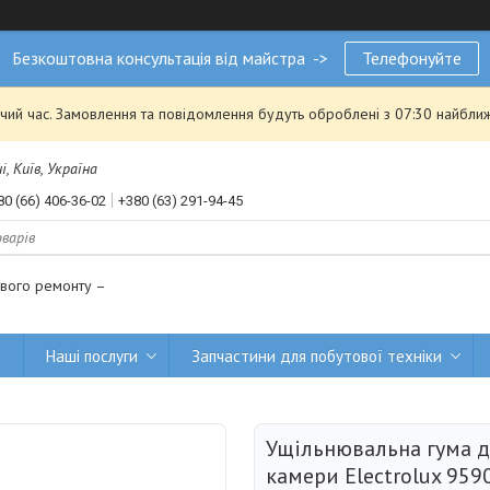
Безкоштовна консультація від майстра ->
Телефонуйте
чий час. Замовлення та повідомлення будуть оброблені з 07:30 найближ
, Київ, Україна
80 (66) 406-36-02
+380 (63) 291-94-45
ового ремонту –
и
Наші послуги
Запчастини для побутової техніки
Ущільнювальна гума д
камери Electrolux 95