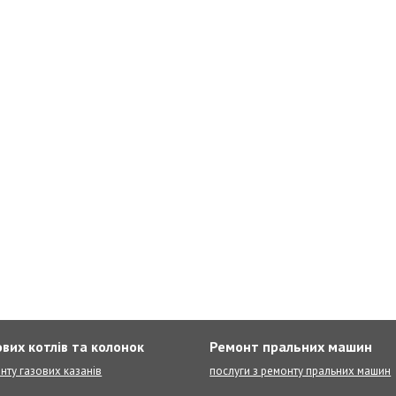
вих котлів та колонок
Ремонт пральних машин
нту газових казанів
послуги з ремонту пральних машин