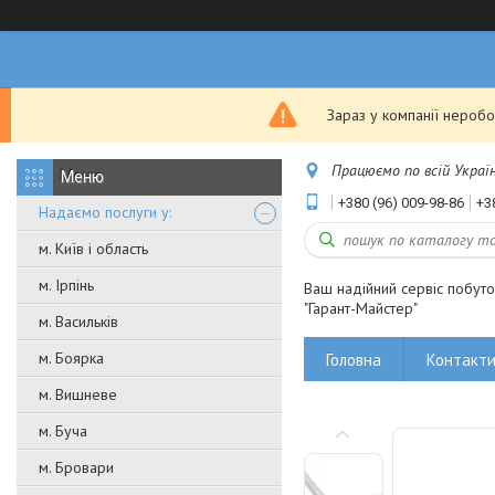
Зараз у компанії неробо
Працюємо по всій Україні
+380 (96) 009-98-86
+3
Надаємо послуги у:
м. Київ і область
м. Ірпінь
Ваш надійний сервіс побут
"Гарант-Майстер"
м. Васильків
м. Боярка
Головна
Контакт
м. Вишневе
м. Буча
м. Бровари