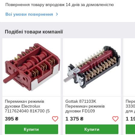
Повернення товару впродовж 14 днів за домовленістю
Всі умови повернення
Подібні товари компанії
Перемикач режимів
Gottak 871103K
Пере
духовки Electrolux
Перемикач режимів
3330
7117624040 81K700 (5
духовки FD109
для 
позицій)
395
1 375
1 1
₴
₴
Купити
Купити