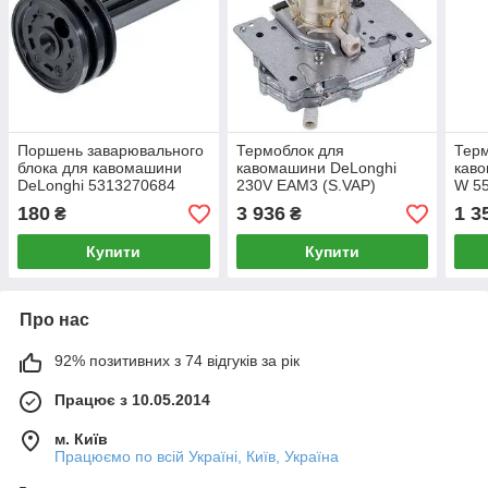
Поршень заварювального
Термоблок для
Терм
блока для кавомашини
кавомашини DeLonghi
каво
DeLonghi 5313270684
230V EAM3 (S.VAP)
W 5
5513227921 (7332182500)
(553
180
3 936
1 3
₴
₴
Купити
Купити
Про нас
92% позитивних з 74 відгуків за рік
Працює з 10.05.2014
м. Київ
Працюємо по всій Україні, Київ, Україна