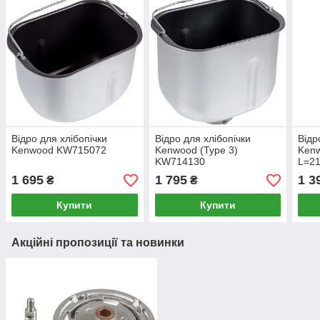
Відро для хлібопічки
Відро для хлібопічки
Відр
Kenwood KW715072
Kenwood (Type 3)
Ken
KW714130
L=2
H=1
1 695
1 795
1 3
₴
₴
Купити
Купити
Акційні пропозиції та новинки