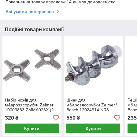
Повернення товару впродовж 14 днів за домовленістю
Всі умови повернення
Подібні товари компанії
Набір ножів для
Шнек для
Реші
м&aposясорубки Zelmer
м&aposясорубки Zelmer \
м&ap
10003883 ZMMA028X (2
Bosch 12024514 NR8
Bosc
шт.) D=55.5mm s=5mm
86.3140
007
320
550
235
₴
₴
Отвір=10x10mm NR8
(двосторонні)
Купити
Купити