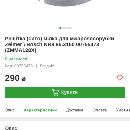
Решітка (сито) мілка для м&aposясорубки
Zelmer \ Bosch NR8 86.3160 00755473
(ZMMA128X)
В наявності
Код: 00755473
Роздріб
290
₴
Купити
Опис
Характеристики
Доставка
Оплата
Умови 
Опис