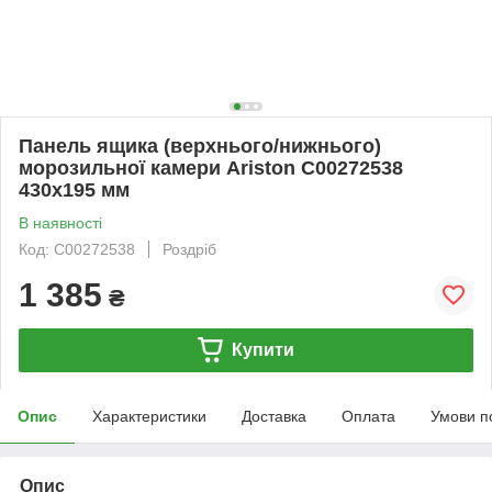
Панель ящика (верхнього/нижнього)
морозильної камери Ariston C00272538
430х195 мм
В наявності
Код: C00272538
Роздріб
1 385
₴
Купити
Опис
Характеристики
Доставка
Оплата
Умови п
Опис