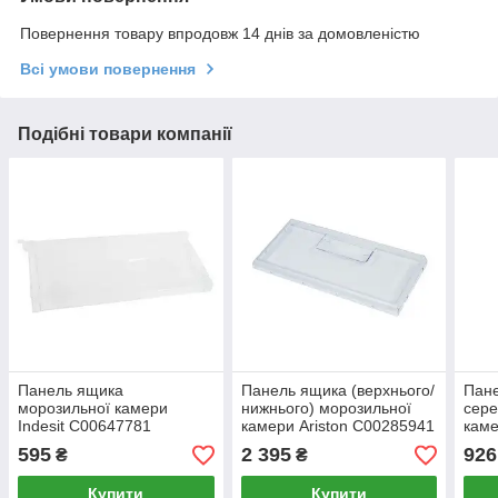
Повернення товару впродовж 14 днів за домовленістю
Всі умови повернення
Подібні товари компанії
Панель ящика
Панель ящика (верхнього/
Пане
морозильної камери
нижнього) морозильної
сере
Indesit C00647781
камери Ariston C00285941
каме
420х195 мм (відкидна,
430х197 мм
475
595
2 395
926
₴
₴
верхня)
Купити
Купити