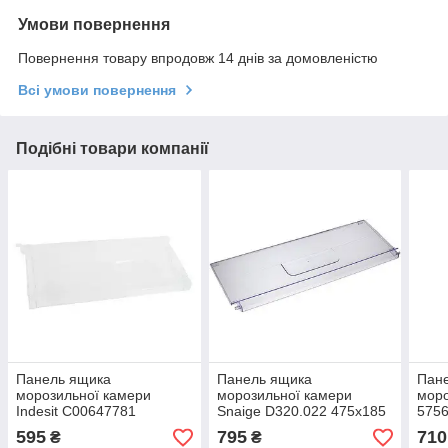
Умови повернення
Повернення товару впродовж 14 днів за домовленістю
Всі умови повернення
Подібні товари компанії
Панель ящика
Панель ящика
Пан
морозильної камери
морозильної камери
моро
Indesit C00647781
Snaige D320.022 475х185
575
420х195 мм (відкидна,
мм (відкидна)
(від
595
795
710
₴
₴
верхня)