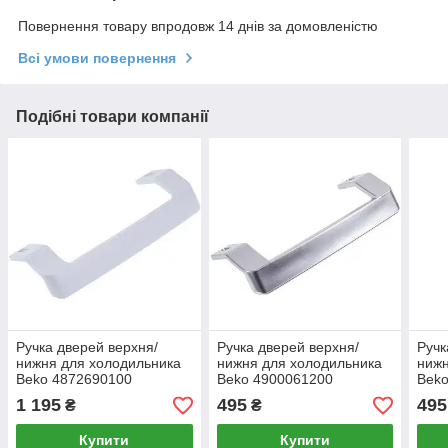
Повернення товару впродовж 14 днів за домовленістю
Всі умови повернення
Подібні товари компанії
Ручка дверей верхня/
Ручка дверей верхня/
Ручк
нижня для холодильника
нижня для холодильника
нижн
Beko 4872690100
Beko 4900061200
Beko
L=260mm
1 195
495
495
₴
₴
L(кріплень)=225mm сіра
Купити
Купити