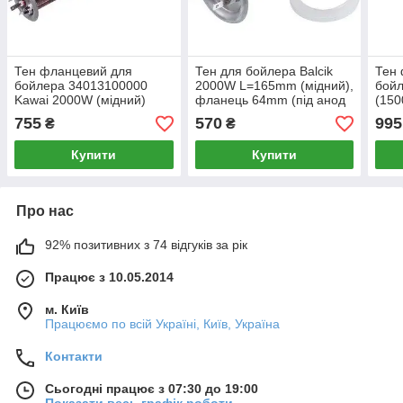
Тен фланцевий для
Тен для бойлера Balcik
Тен
бойлера 34013100000
2000W L=165mm (мідний),
бой
Kawai 2000W (мідний)
фланець 64mm (під анод
(15
L=310mm фланець 64mm
M5)
Ther
755
570
995
₴
₴
(під анод M4)
флан
під 
Купити
Купити
Про нас
92% позитивних з 74 відгуків за рік
Працює з 10.05.2014
м. Київ
Працюємо по всій Україні, Київ, Україна
Контакти
Сьогодні працює з 07:30 до 19:00