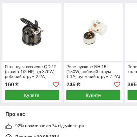
Реле пускозахисне QD 12
Реле пускове NH 15
Реле
(захист 1/2 HP, від 370W,
(150W, робочий струм
холо
робочий струм 2.2A,
1.1A, пусковий струм 7.2A)
пусковий струм 13A) для
для холодильника Атлант
160
245
395
₴
₴
холодильника
Купити
Купити
Про нас
92% позитивних з 74 відгуків за рік
Працює з 10.05.2014