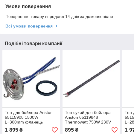
Умови повернення
Повернення товару впродовж 14 днів за домовленістю
Всі умови повернення
Подібні товари компанії
Тен для бойлера Ariston
Тен сухий для бойлера
Тен 
65115908 1500W
Ariston 65119848
651
L=300mm фланець
Thermowatt 750W 230V
L=2
124mm (під анод M5)
L=350mm
125m
1 895
895
1 9
₴
₴