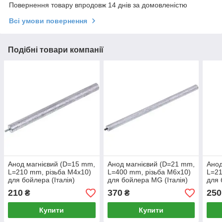
Повернення товару впродовж 14 днів за домовленістю
Всі умови повернення
Подібні товари компанії
Анод магнієвий (D=15 mm,
Анод магнієвий (D=21 mm,
Анод
L=210 mm, різьба M4x10)
L=400 mm, різьба M6x10)
L=21
для бойлера (Італія)
для бойлера MG (Італія)
для 
210
370
250
₴
₴
Купити
Купити