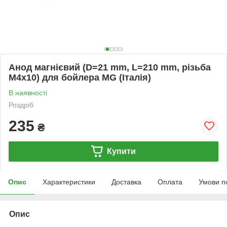
Анод магнієвий (D=21 mm, L=210 mm, різьба
M4x10) для бойлера MG (Італія)
В наявності
Роздріб
235
₴
Купити
Опис
Характеристики
Доставка
Оплата
Умови п
Опис