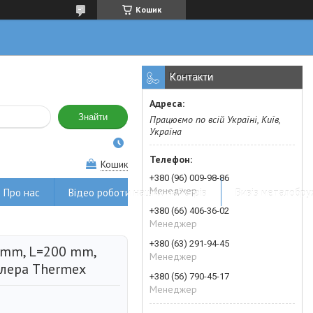
Кошик
Контакти
Знайти
Працюємо по всій Україні, Київ,
Україна
Кошик
+380 (96) 009-98-86
Менеджер
Про нас
Відео роботи наших майстрів
Вивіз металобру
+380 (66) 406-36-02
Менеджер
+380 (63) 291-94-45
 mm, L=200 mm,
Менеджер
йлера Thermex
+380 (56) 790-45-17
Менеджер