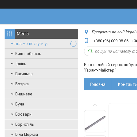
Працюємо по всій Україні
+380 (96) 009-98-86
+3
Надаємо послуги у:
м. Київ і область
м. Ірпінь
Ваш надійний сервіс побут
"Гарант-Майстер"
м. Васильків
м. Боярка
Головна
Контакт
м. Вишневе
м. Буча
м. Бровари
м. Бориспіль
м. Біла Церква