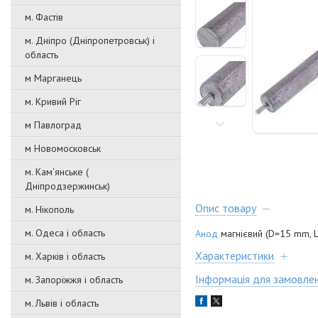
м. Фастів
м. Дніпро (Дніпропетровськ) і
область
м Марганець
м. Кривий Ріг
м Павлоград
м Новомосковськ
м. Кам'янське (
Дніпродзержинськ)
Опис товару
м. Нікополь
м. Одеса і область
Анод
магнієвий (D=15 mm, 
Характеристики
м. Харків і область
Інформація для замовле
м. Запоріжжя і область
м. Львів і область