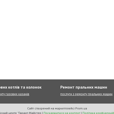
вих котлів та колонок
Ремонт пральних машин
нту газових казанів
послуги з ремонту пральних машин
Сайт створений на маркетплейсі
Prom.ua
Сервісний центр "Гарант-Майстер |
Поскаржитися на контент
|
Політика конфіденцій