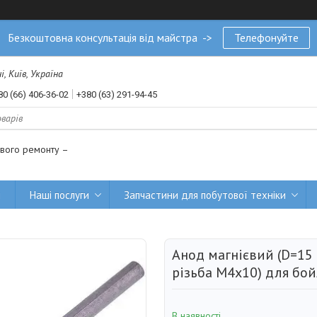
Безкоштовна консультація від майстра ->
Телефонуйте
, Київ, Україна
80 (66) 406-36-02
+380 (63) 291-94-45
ового ремонту –
и
Наші послуги
Запчастини для побутової техніки
Анод магнієвий (D=15
різьба M4x10) для бо
В наявності