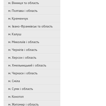
м. Вінниця та область
м. Полтава і область
м. Кременчук
м. Івано-Франківськ та область
м. Калуш
м. Миколаїв і область
м. Чернігів і область
м. Херсон і область
м. Хмельницький і область
м. Черкаси і область
м. Сміла
м. Суми і область
м. Конотоп
м. Житомир і область