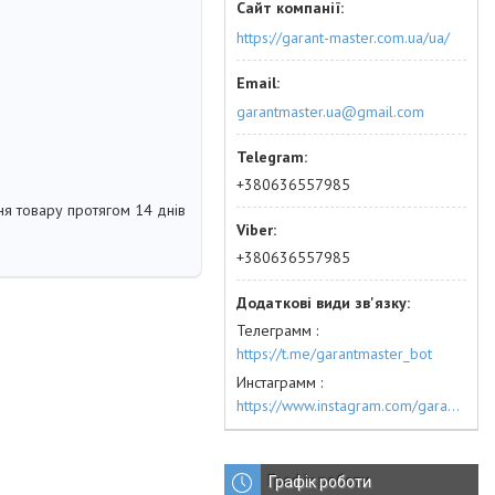
https://garant-master.com.ua/ua/
garantmaster.ua@gmail.com
+380636557985
я товару протягом 14 днів
+380636557985
Телеграмм
https://t.me/garantmaster_bot
Инстаграмм
https://www.instagram.com/garantmaster.ua/
Графік роботи