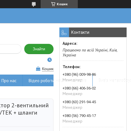
Кошик
Контакти
Знайти
Працюємо по всій Україні, Київ,
Україна
Кошик
+380 (96) 009-98-86
Менеджер
Про нас
Відео роботи наших майстрів
Вивіз металобру
+380 (66) 406-36-02
Менеджер
+380 (63) 291-94-45
тор 2-вентильний
Менеджер
VTEK + шланги
+380 (56) 790-45-17
Менеджер