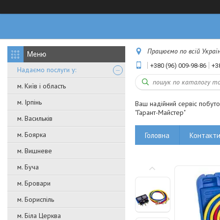
Працюємо по всій Україні
+380 (96) 009-98-86
+3
Надаємо послуги у:
м. Київ і область
м. Ірпінь
Ваш надійний сервіс побут
"Гарант-Майстер"
м. Васильків
м. Боярка
Головна
Контакт
м. Вишневе
м. Буча
м. Бровари
м. Бориспіль
м. Біла Церква