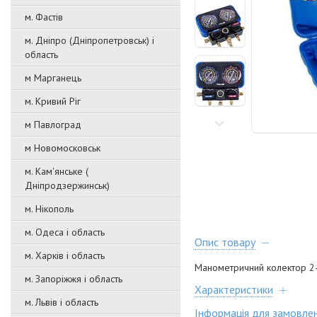
м. Фастів
м. Дніпро (Дніпропетровськ) і
область
м Марганець
м. Кривий Ріг
м Павлоград
м Новомосковськ
м. Кам'янське (
Дніпродзержинськ)
м. Нікополь
м. Одеса і область
Опис товару
м. Харків і область
Манометричний колектор 2
м. Запоріжжя і область
Характеристики
м. Львів і область
Інформація для замовле