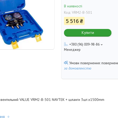
В наявності
Код:
VRM2-B-501
5 516 ₴
Купити
+380 (96) 009-98-86
Менеджер
поверненн
за домовленістю
-вентильний VALUE VRM2-B-501 NAVTEK + шланги 3шт.x1500mm
ння