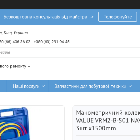
Безкоштовна консультація від майстра ->
Телефонуйте
, Київ, Україна
80 (66) 406-36-02
+380 (63) 291-94-45
ового ремонту –
и
Наші послуги
Запчастини для побутової техніки
Манометричний колек
VALUE VRM2-B-501 NA
3шт.x1500mm