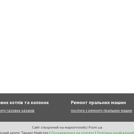
вих котлів та колонок
Ремонт пральних машин
нту газових казанів
послуги з ремонту пральних машин
Сайт створений на маркетплейсі
Prom.ua
Сервісний центр "Гарант-Майстер |
Поскаржитися на контент
|
Політика конфіденцій