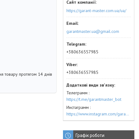
https://garant-master.com.ua/ua/
garantmaster.ua@gmail.com
+380636557985
+380636557985
я товару протягом 14 днів
Телеграмм
https://t.me/garantmaster_bot
Инстаграмм
https://www.instagram.com/garantmaster.ua/
Графік роботи