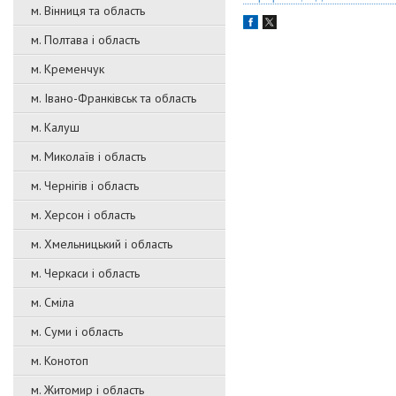
м. Вінниця та область
м. Полтава і область
м. Кременчук
м. Івано-Франківськ та область
м. Калуш
м. Миколаїв і область
м. Чернігів і область
м. Херсон і область
м. Хмельницький і область
м. Черкаси і область
м. Сміла
м. Суми і область
м. Конотоп
м. Житомир і область