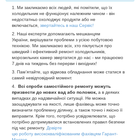
Ми закликаємо всіх людей, які помітили, що їх
холодильник не функціонує належним чином - він
недостатньо охолоджує продукти або не
включається,
з
вертайтесь в наш Сервіс!
Наші експерти допомагають мешканцям
України, вирішувати проблеми з усією побутовою
технікою. Ми закликаємо всіх, хто піклується про
швидкий і ефективний ремонт холодильників,
морозильних камер звертатися до нас - ми працюємо
7 днів на тиждень без перерви і вихідних!
Пам’ятайте, що відмова обладнання може статися в
самий невідповідний момент.
Всі спроби самостійного ремонту можуть
призвести до нових вад або поломок,
а в деяких
випадках до надзвичайної ситуації. Не можна
заощаджувати на якості, лише фахівець може точно
визначити проблемну ділянку, а також точно і якісно її
виправити. Крім того, потрібно усвідомлювати, що
потрібно дотримуватися встановлених правил безпеки
під час ремонту.
Довірте
цю роботу висококваліфікованим фахівцям Гарант-
Мастер