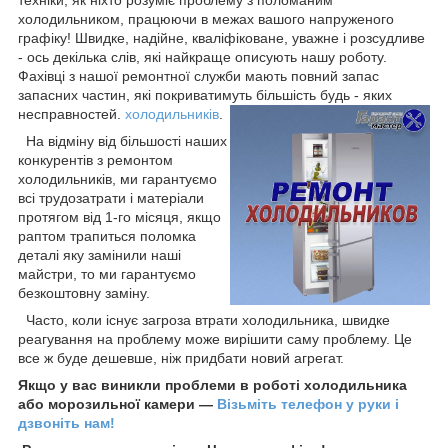
холодильником, працюючи в межах вашого напруженого
графіку! Швидке, надійне, кваліфіковане, уважне і розсудливе
- ось декілька слів, які найкраще описують нашу роботу.
Фахівці з нашої ремонтної служби мають повний запас
запасних частин, які покриватимуть більшість будь - яких
несправностей.
холодильників
.
На відміну від більшості наших
конкурентів з ремонтом
холодильників, ми гарантуємо
всі трудозатрати і матеріали
протягом від 1-го місяця, якщо
раптом трапиться поломка
деталі яку замінили наші
майстри, то ми гарантуємо
безкоштовну заміну.
Часто, коли існує загроза втрати холодильника, швидке
реагування на проблему може вирішити саму проблему. Це
все ж буде дешевше, ніж придбати новий агрегат.
Якщо у вас виникли проблеми в роботі холодильника
або морозильної камери ―
Візьміть телефон у руки і
дзвоніть нам!