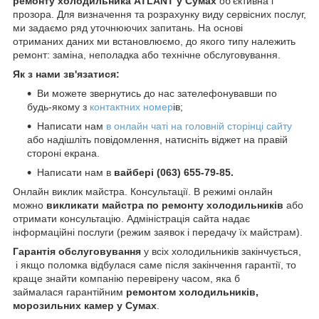
ремонту холодильника ATLANT у Сумах
об'єктивна і
прозора. Для визначення та розрахунку виду сервісних послуг,
ми задаємо ряд уточнюючих запитань. На основі
отриманих даних ми встановлюємо, до якого типу належить
ремонт: заміна, неполадка або технічне обслуговування.
Як з нами зв'язатися:
Ви можете звернутись до нас зателефонувавши по
будь-якому з
контактних номер
ів;
Написати нам
в онлайн чаті на головній сторінці сайту
або надішліть повідомлення, натисніть віджет на правій
стороні екрана.
Написати нам в
вайбері (063) 655-79-85.
Онлайн виклик майстра. Консультації. В режимі онлайн
можно
викликати майстра по ремонту холодильників
або
отримати консультацію. Адміністрація сайта надає
інформаційні послуги (режим заявок і передачу їх майстрам).
Гарантія обслуговування
у всіх холодильників закінчується,
і якщо поломка відбулася саме після закінчення гарантії, то
краще знайти компанію перевірену часом, яка б
займалася гарантійним
ремонтом холодильників,
морозильних камер у Сумах
.