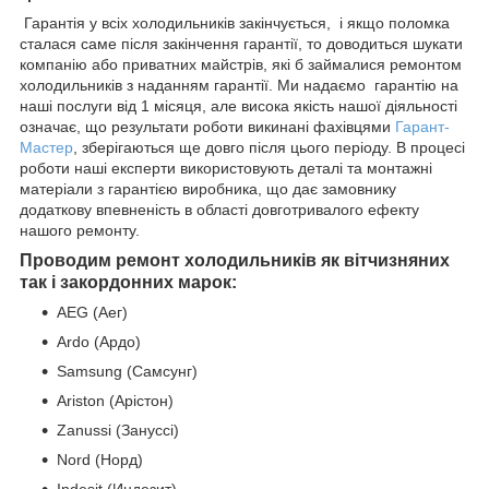
Гарантія у всіх холодильників закінчується, і якщо поломка
сталася саме після закінчення гарантії, то доводиться шукати
компанію або приватних майстрів, які б займалися ремонтом
холодильників з наданням гарантії. Ми надаємо гарантію на
наші послуги від 1 місяця, але висока якість нашої діяльності
означає, що результати роботи викинані фахівцями
Гарант-
Мастер
, зберігаються ще довго після цього періоду. В процесі
роботи наші експерти використовують деталі та монтажні
матеріали з гарантією виробника, що дає замовнику
додаткову впевненість в області довготривалого ефекту
нашого ремонту.
Проводим ремонт холодильників як вітчизняних
так і закордонних марок:
AEG (Аег)
Ardo (Ардо)
Samsung (Самсунг)
Ariston (Арістон)
Zanussi (Зануссі)
Nord (Норд)
Indesit (Индезит)