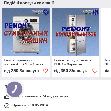
Подібні послуги компанії
Ремонт пральних
Ремонт холодильников
Ремо
машин ATLANT у Сумах
BEKO у Харькове
INDE
250
350
від
₴/послуга
від
₴/послуга
від
Про нас
92% позитивних з 74 відгуків за рік
Працює з 10.05.2014