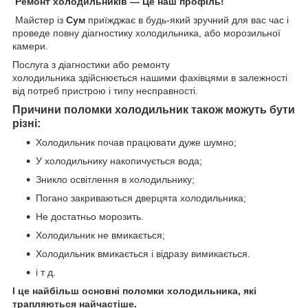
Ремонт холодильників ― Це наш профіль!
Майстер із
Сум
приїжджає в будь-який зручний для вас час і
проведе повну діагностику холодильника, або морозильної
камери.
Послуга з діагностики або ремонту
холодильника здійснюється нашими фахівцями в залежності
від потреб пристрою і типу несправності.
Причини поломки холодильник також можуть бути
різні:
Холодильник почав працювати дуже шумно;
У холодильнику накопичується вода;
Зникло освітлення в холодильнику;
Погано закриваються дверцята холодильника;
Не достатньо морозить.
Холодильник не вмикається;
Холодильник вмикається і відразу вимикається.
і т д.
І це найбільш основні поломки холодильника, які
трапляються найчастіше.