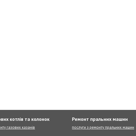
вих котлів та колонок
Ремонт пральних машин
нту газових казанів
послуги з ремонту пральних машин