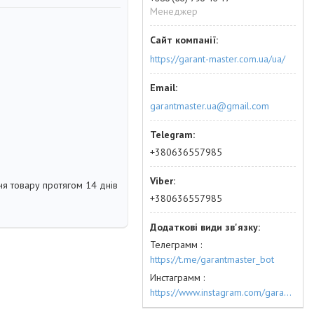
Менеджер
https://garant-master.com.ua/ua/
garantmaster.ua@gmail.com
+380636557985
я товару протягом 14 днів
+380636557985
Телеграмм
https://t.me/garantmaster_bot
Инстаграмм
https://www.instagram.com/garantmaster.ua/