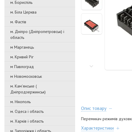
м. Бориспіль
м. Біла Церква
м. Фастів
м. Дніпро (Дніпропетровськ) і
область
м Марганець
м. Кривий Ріг
м Павлоград
м Новомосковськ
м. Кам'янське (
Дніпродзержинськ)
м. Нікополь
Опис товару
м. Одеса і область
Перемикач режимів духовк
м. Харків і область
Характеристики
м. Запоріжжя і область