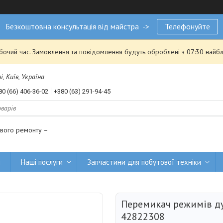
Безкоштовна консультація від майстра ->
Телефонуйте
обочий час. Замовлення та повідомлення будуть оброблені з 07:30 найбл
, Київ, Україна
80 (66) 406-36-02
+380 (63) 291-94-45
ового ремонту –
и
Наші послуги
Запчастини для побутової техніки
Перемикач режимів д
42822308