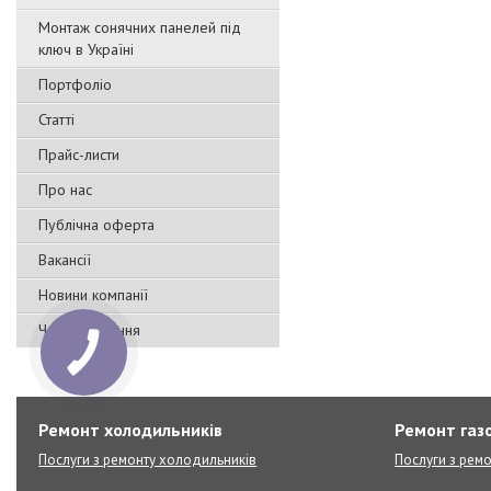
Монтаж сонячних панелей під
ключ в Україні
Портфоліо
Статті
Прайс-листи
Про нас
Публічна оферта
Вакансії
Новини компанії
Часті запитання
Ремонт холодильників
Ремонт газо
Послуги з ремонту холодильників
Послуги з ремо