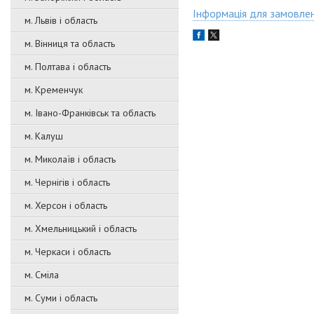
Інформація для замовле
м. Львів і область
м. Вінниця та область
м. Полтава і область
м. Кременчук
м. Івано-Франківськ та область
м. Калуш
м. Миколаїв і область
м. Чернігів і область
м. Херсон і область
м. Хмельницький і область
м. Черкаси і область
м. Сміла
м. Суми і область