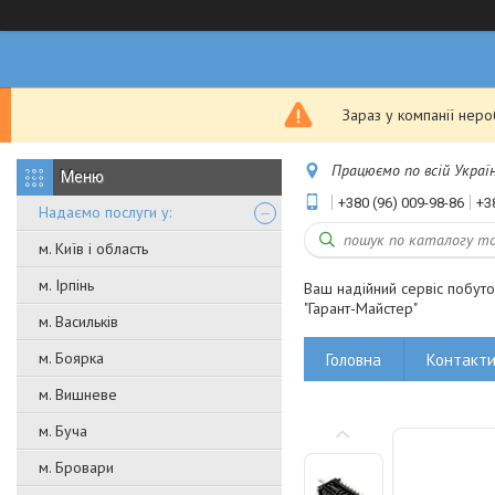
Зараз у компанії нер
Працюємо по всій Україні
+380 (96) 009-98-86
+3
Надаємо послуги у:
м. Київ і область
м. Ірпінь
Ваш надійний сервіс побут
"Гарант-Майстер"
м. Васильків
м. Боярка
Головна
Контакт
м. Вишневе
м. Буча
м. Бровари