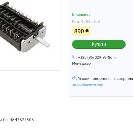
В наявності
Код:
42822308
890 ₴
Купити
+380 (96) 009-98-86
Менеджер
поверненн
за домовленістю
и Candy 42822308