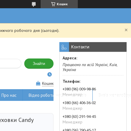
Кошик
ижчого робочого дня (сьогодні).
Контакти
Знайти
Працюємо по всій Україні, Київ,
Україна
Кошик
+380 (96) 009-98-86
Менеджер
Про нас
Відео роботи наших майстрів
Вивіз металобру
+380 (66) 406-36-02
Менеджер
+380 (63) 291-94-45
уховки Candy
Менеджер
+380 (56) 790-45-17