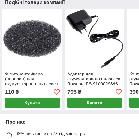
Подібні товари компанії
Фільтр контейнера
Адаптер для
Конт
(поролон) для
акумуляторного пилососа
акум
акумуляторного пилососа
Rowenta FS-9100029896
Row
Tefal FS-9100033242
ZD012M260055EU 100-
110
795
390
₴
₴
240V 0.55A
Купити
Купити
Про нас
93% позитивних з 73 відгуків за рік