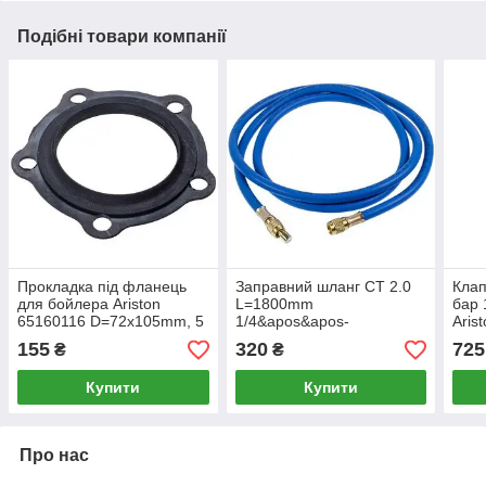
Подібні товари компанії
Прокладка під фланець
Заправний шланг СТ 2.0
Клап
для бойлера Ariston
L=1800mm
бар 
65160116 D=72x105mm, 5
1/4&apos&apos-
Aris
вушок MTS
1/4&apos&apos SAE
155
320
725
₴
₴
Купити
Купити
Про нас