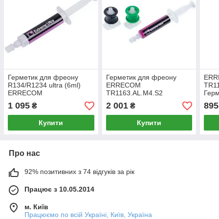
Герметик для фреону
Герметик для фреону
ERR
R134/R1234 ultra (6ml)
ERRECOM
TR11
ERRECOM
TR1163.AL.M4.S2
Герм
TR1163.AL.01.S2 Extreme
R134а/R1234yf (6ml, з 2-
R600
1 095
2 001
895
₴
₴
ма адаптерами)
Extr
Купити
Купити
Про нас
92% позитивних з 74 відгуків за рік
Працює з 10.05.2014
м. Київ
Працюємо по всій Україні, Київ, Україна