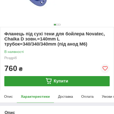
Фланець під сухі тени для бойлера Novatec,
Chaika D зовн.=140mm L
трубок=340/340/340mm (під анод M6)
В наявності
Роздріб
760
₴
Купити
Опис
Характеристики
Доставка
Оплата
Умови 
Опис