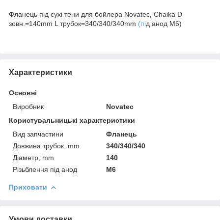
Фланець під сухі тени для бойлера Novatec, Chaika D
зовн.=140mm L трубок=340/340/340mm
(пі
д анод M6)
Характеристики
Основні
Виробник
Novatec
Користувальницькі характеристики
Вид запчастини
Фланець
Довжина трубок, mm
340/340/340
Діаметр, mm
140
Різьблення під анод
M6
Приховати
Умови доставки