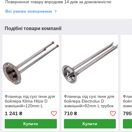
Повернення товару впродовж 14 днів за домовленістю
Всі умови повернення
Подібні товари компанії
Фланець під сухі тени для
Фланець під сухі тени для
Флан
бойлера Klima Hitze D
бойлера Electrolux D
бой
зовнішній=120mm L
зовнішній=92mm L трубок
зовн
трубок=430/280mm (під
= 370mm (під анод M6)
труб
1 241
710
795
₴
₴
анод M6)
M6)
Купити
Купити