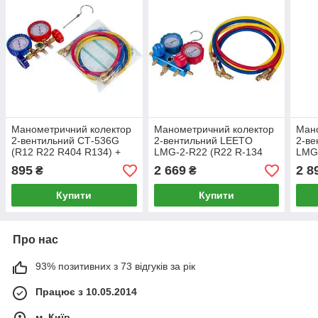
Манометричний колектор
Манометричний колектор
Мано
2-вентильний СТ-536G
2-вентильний LEETO
2-в
(R12 R22 R404 R134) +
LMG-2-R22 (R22 R-134
LMG
шланги 3шт.x900mm
R404 R407) + шланги
R134
895
2 669
2 8
₴
₴
3шт.x1200mm
3шт
Купити
Купити
Про нас
93% позитивних з 73 відгуків за рік
Працює з 10.05.2014
м. Київ