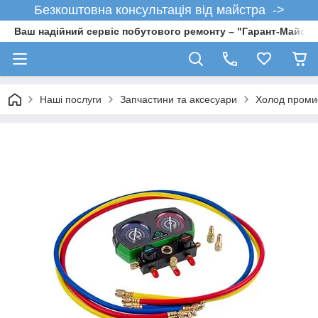
Безкоштовна консультація від майстра ->
Ваш надійний сервіс побутового ремонту – "Гарант-Майсте
Наші послуги
Запчастини та аксесуари
Холод проми