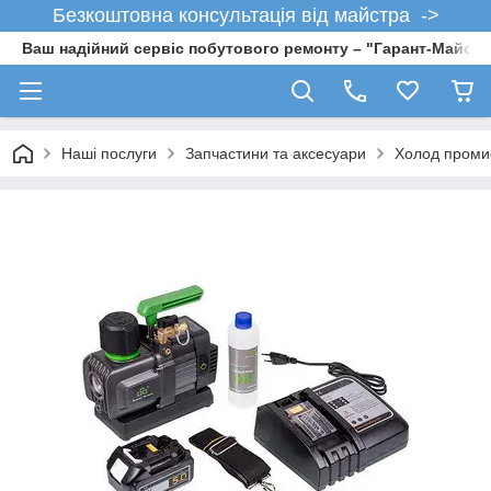
Безкоштовна консультація від майстра ->
Ваш надійний сервіс побутового ремонту – "Гарант-Майсте
Наші послуги
Запчастини та аксесуари
Холод проми