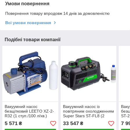
Умови повернення
Повернення товару впродовж 14 днів за домовленістю
Всі умови повернення
Подібні товари компанії
Вакуумний насос
Вакуумний насос із
Ваку
безщітковий LEETO XZ-2-
повітряним охолодженням
безщ
R32 (1 ступ./100 л/хв.)
Super Stars ST-FL8 (2
ST-2
ступ. 241 л/хв)
5 571
33 547
7 9
₴
₴