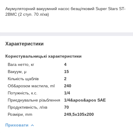
Акумуляторний вакуумний насос безщітковий Super Stars ST-
2BMC (2 ступ. 70 л/хв)
Характеристики
Користувальницькі характеристики
Вага нетто, кг
4
Вакуум, μ
15
Кількість щаблів
2
Об&aposєм мастила, ml
240
Потужність, к.с.
1/4
Приєднувальне різьблення
1/4&apos&apos SAE
Продуктивність, л/хв
70
Розміри, mm
249,5x105x200
Приховати