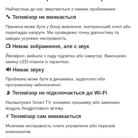
Найчастіше до нас звертаються з такими проблемами:
🔧 Телевізор не вмикається
Причина може бути у блоці живлення, материнській платі або
перепадах напруги. Ми проведемо точну діагностику та
швидко усунемо несправність.
📺 Немає зображення, але є звук
Ймовірно, вийшла з ладу підсвітка або інвертор. Виконуємо
заміну LED-планок із гарантією.
🔊 Немає звуку
Проблема може бути в динаміках, аудіоплаті або
програмному забезпеченні.
📡 Телевізор не підключається до Wi-Fi
Налаштуємо Smart TV, оновимо прошивку або замінимо
модуль бездротового зв’язку.
⚡ Телевізор сам вимикається
Можлива несправність плати управління або перегрів
компонентів.