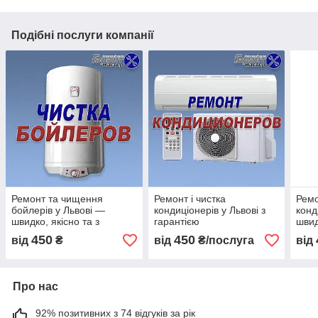
Подібні послуги компанії
Ремонт та чищення
Ремонт і чистка
Ремо
бойлерів у Львові —
кондиціонерів у Львові з
конд
швидко, якісно та з
гарантією
швид
гарантією
гара
450
450
від
₴
від
₴/послуга
від
Про нас
92% позитивних з 74 відгуків за рік