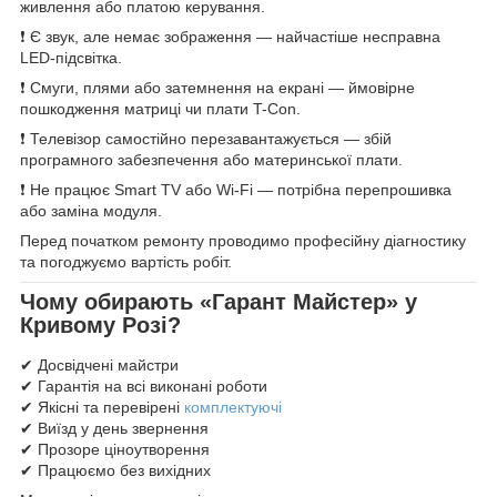
живлення або платою керування.
❗ Є звук, але немає зображення — найчастіше несправна
LED-підсвітка.
❗ Смуги, плями або затемнення на екрані — ймовірне
пошкодження матриці чи плати T-Con.
❗ Телевізор самостійно перезавантажується — збій
програмного забезпечення або материнської плати.
❗ Не працює Smart TV або Wi-Fi — потрібна перепрошивка
або заміна модуля.
Перед початком ремонту проводимо професійну діагностику
та погоджуємо вартість робіт.
Чому обирають «Гарант Майстер» у
Кривому Розі?
✔ Досвідчені майстри
✔ Гарантія на всі виконані роботи
✔ Якісні та перевірені
комплектуючі
✔ Виїзд у день звернення
✔ Прозоре ціноутворення
✔ Працюємо без вихідних