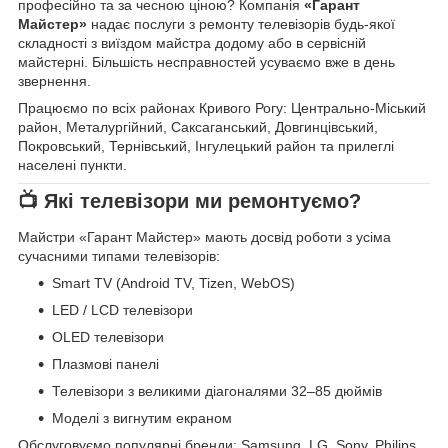
професійно та за чесною ціною? Компанія
«Гарант
Майстер»
надає послуги з ремонту телевізорів будь-якої
складності з виїздом майстра додому або в сервісній
майстерні. Більшість несправностей усуваємо вже в день
звернення.
Працюємо по всіх районах Кривого Рогу: Центрально-Міський
район, Металургійний, Саксаганський, Довгинцівський,
Покровський, Тернівський, Інгулецький район та прилеглі
населені пункти.
📺 Які телевізори ми ремонтуємо?
Майстри «Гарант Майстер» мають досвід роботи з усіма
сучасними типами телевізорів:
Smart TV (Android TV, Tizen, WebOS)
LED / LCD телевізори
OLED телевізори
Плазмові панелі
Телевізори з великими діагоналями 32–85 дюймів
Моделі з вигнутим екраном
Обслуговуємо популярні бренди: Samsung, LG, Sony, Philips,