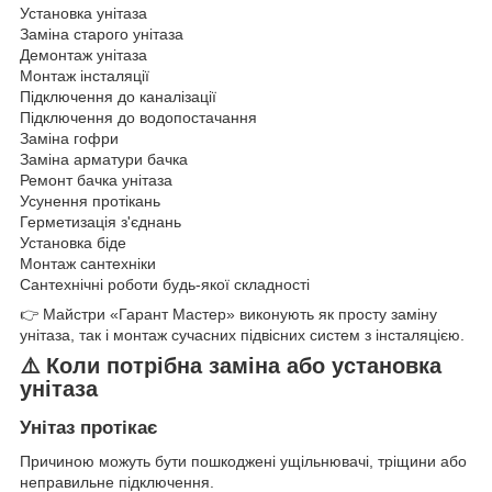
Установка унітаза
Заміна старого унітаза
Демонтаж унітаза
Монтаж інсталяції
Підключення до каналізації
Підключення до водопостачання
Заміна гофри
Заміна арматури бачка
Ремонт бачка унітаза
Усунення протікань
Герметизація з'єднань
Установка біде
Монтаж сантехніки
Сантехнічні роботи будь-якої складності
👉 Майстри «Гарант Мастер» виконують як просту заміну
унітаза, так і монтаж сучасних підвісних систем з інсталяцією.
⚠️ Коли потрібна заміна або установка
унітаза
Унітаз протікає
Причиною можуть бути пошкоджені ущільнювачі, тріщини або
неправильне підключення.