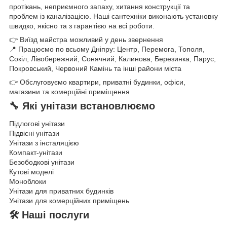
протікань, неприємного запаху, хитання конструкції та
проблем із каналізацією. Наші сантехніки виконають установку
швидко, якісно та з гарантією на всі роботи.
👉 Виїзд майстра можливий у день звернення
📍 Працюємо по всьому Дніпру: Центр, Перемога, Тополя,
Сокіл, Лівобережний, Сонячний, Калинова, Березинка, Парус,
Покровський, Червоний Камінь та інші райони міста
👉 Обслуговуємо квартири, приватні будинки, офіси,
магазини та комерційні приміщення
🔧 Які унітази встановлюємо
Підлогові унітази
Підвісні унітази
Унітази з інсталяцією
Компакт-унітази
Безободкові унітази
Кутові моделі
Моноблоки
Унітази для приватних будинків
Унітази для комерційних приміщень
🛠 Наші послуги