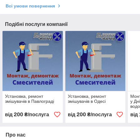
Всі умови повернення
Подібні послуги компанії
Установка, ремонт
Установка, ремонт
Монт
змішувачів в Павлограді
змішувачів в Одесі
у Дн
водо
200
200
від
₴/послуга
від
₴/послуга
від
Про нас