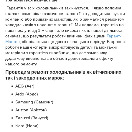
Гарантія у всіх холодильників закінчується, і якщо поломка
сталася саме після закінчення гарантії, то доводиться шукати
компанію або приватних майстрів, які б займалися ремонтом
холодильників з наданням гарантії. Ми надаємо гарантію на
наші послуги від 1 місяця, але висока якість нашої діяльності
означає, що результати роботи викинані фахівцями
Гарант-
Мастер
, зберігаються ще довго після цього періоду. В процесі
роботи наші експерти використовують деталі та монтажні
матеріали з гарантією виробника, що дає замовнику
додаткову впевненість в області довготривалого ефекту
нашого ремонту.
Проводим ремонт холодильників як вітчизняних
так і закордонних марок:
AEG (Аег)
Ardo (Ардо)
Samsung (Самсунг)
Ariston (Арістон)
Zanussi (Зануссі)
Nord (Норд)