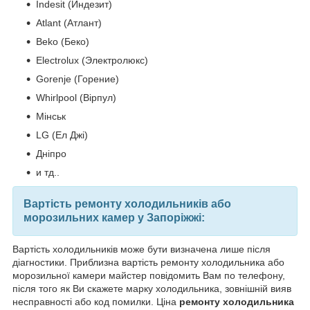
Indesit (Индезит)
Atlant (Атлант)
Beko (Беко)
Electrolux (Электролюкс)
Gorenje (Горение)
Whirlpool (Вірпул)
Мінськ
LG (Ел Джі)
Дніпро
и тд..
Вартість ремонту холодильників або
морозильних камер у Запоріжжі:
Вартість холодильників може бути визначена лише після
діагностики. Приблизна вартість ремонту холодильника або
морозильної камери майстер повідомить Вам по телефону,
після того як Ви скажете марку холодильника, зовнішній вияв
несправності або код помилки. Ціна
ремонту холодильника