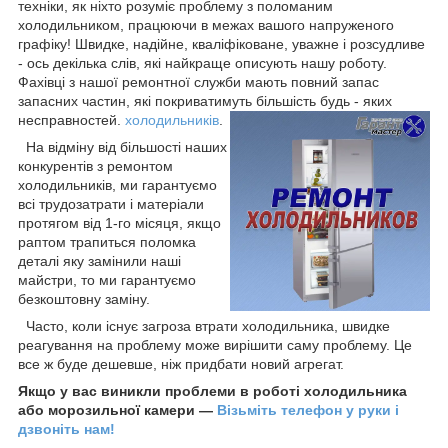
техніки, як ніхто розуміє проблему з поломаним
холодильником, працюючи в межах вашого напруженого
графіку! Швидке, надійне, кваліфіковане, уважне і розсудливе
- ось декілька слів, які найкраще описують нашу роботу.
Фахівці з нашої ремонтної служби мають повний запас
запасних частин, які покриватимуть більшість будь - яких
несправностей.
холодильників
.
На відміну від більшості наших
конкурентів з ремонтом
холодильників, ми гарантуємо
всі трудозатрати і матеріали
протягом від 1-го місяця, якщо
раптом трапиться поломка
деталі яку замінили наші
майстри, то ми гарантуємо
безкоштовну заміну.
Часто, коли існує загроза втрати холодильника, швидке
реагування на проблему може вирішити саму проблему. Це
все ж буде дешевше, ніж придбати новий агрегат.
Якщо у вас виникли проблеми в роботі холодильника
або морозильної камери ―
Візьміть телефон у руки і
дзвоніть нам!