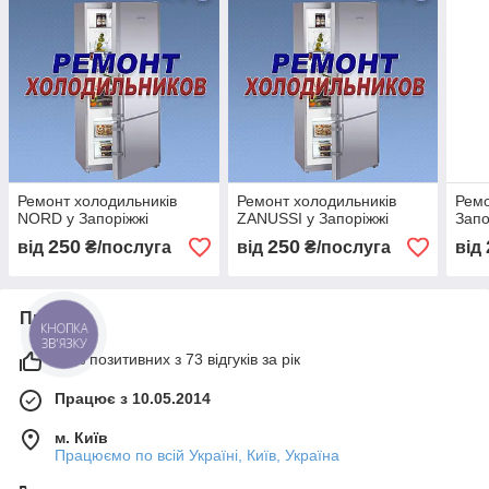
Ремонт холодильників
Ремонт холодильників
Ремо
NORD у Запоріжжі
ZANUSSI у Запоріжжі
Запо
250
250
від
₴/послуга
від
₴/послуга
від
Про нас
КНОПКА
ЗВ'ЯЗКУ
93% позитивних з 73 відгуків за рік
Працює з 10.05.2014
м. Київ
Працюємо по всій Україні, Київ, Україна