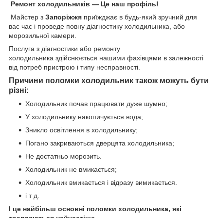
Ремонт холодильників ― Це наш профіль!
Майстер з
Запоріжжя
приїжджає в будь-який зручний для
вас час і проведе повну діагностику холодильника, або
морозильної камери.
Послуга з діагностики або ремонту
холодильника здійснюється нашими фахівцями в залежності
від потреб пристрою і типу несправності.
Причини поломки холодильник також можуть бути
різні:
Холодильник почав працювати дуже шумно;
У холодильнику накопичується вода;
Зникло освітлення в холодильнику;
Погано закриваються дверцята холодильника;
Не достатньо морозить.
Холодильник не вмикається;
Холодильник вмикається і відразу вимикається.
і т д.
І це найбільш основні поломки холодильника, які
трапляються найчастіше.