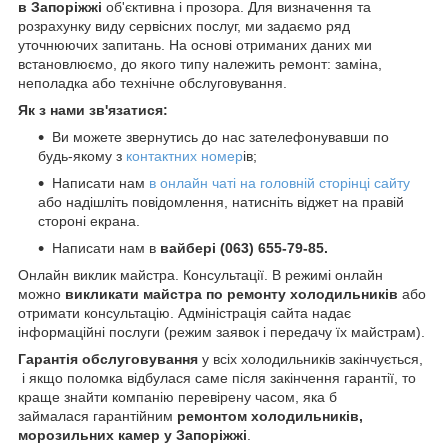
в Запоріжжі
об'єктивна і прозора. Для визначення та
розрахунку виду сервісних послуг, ми задаємо ряд
уточнюючих запитань. На основі отриманих даних ми
встановлюємо, до якого типу належить ремонт: заміна,
неполадка або технічне обслуговування.
Як з нами зв'язатися:
Ви можете звернутись до нас зателефонувавши по
будь-якому з
контактних номер
ів;
Написати нам
в онлайн чаті на головній сторінці сайту
або надішліть повідомлення, натисніть віджет на правій
стороні екрана.
Написати нам в
вайбері (063) 655-79-85.
Онлайн виклик майстра. Консультації. В режимі онлайн
можно
викликати майстра по ремонту холодильників
або
отримати консультацію. Адміністрація сайта надає
інформаційні послуги (режим заявок і передачу їх майстрам).
Гарантія обслуговування
у всіх холодильників закінчується,
і якщо поломка відбулася саме після закінчення гарантії, то
краще знайти компанію перевірену часом, яка б
займалася гарантійним
ремонтом холодильників,
морозильних камер у Запоріжжі
.