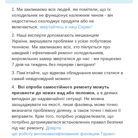
Ми закликаємо всіх людей, які помітили, що їх
холодильник не функціонує належним чином - він
недостатньо охолоджує продукти або не
включається,
з
вертайтесь в наш Сервіс!
Наші експерти допомагають мешканцям
України, вирішувати проблеми з усією побутовою
технікою. Ми закликаємо всіх, хто піклується про
швидкий і ефективний ремонт холодильників,
морозильних камер звертатися до нас - ми працюємо
7 днів на тиждень без перерви і вихідних!
Пам’ятайте, що відмова обладнання може статися в
самий невідповідний момент.
Всі спроби самостійного ремонту можуть
призвести до нових вад або поломок,
а в деяких
випадках до надзвичайної ситуації. Не можна
заощаджувати на якості, лише фахівець може точно
визначити проблемну ділянку, а також точно і якісно її
виправити. Крім того, потрібно усвідомлювати, що
потрібно дотримуватися встановлених правил безпеки
під час ремонту.
Довірте
цю роботу висококваліфікованим фахівцям Гарант-