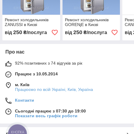
Ремонт холодильників
Ремонт холодильників
Ремо
ZANUSSI в Києві
GORENjE в Києві
CAND
250
250
від
₴/послуга
від
₴/послуга
від
Про нас
92% позитивних з 74 відгуків за рік
Працює з 10.05.2014
м. Київ
Працюємо по всій Україні, Київ, Україна
Контакти
Сьогодні працює з 07:30 до 19:00
Показати весь графік роботи
КНОПКА