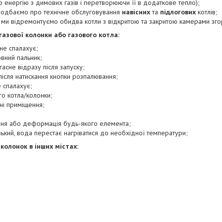
 енергію з димових газів і перетворюючи її в додаткове тепло);
 подбаємо про технічне обслуговування
навісних
та
підлогових
котлів;
- ми відремонтуємо обидва котли з відкритою та закритою камерами зго
газової колонки або газового котла:
не спалахує;
овний пальник;
гасне відразу після запуску;
після натискання кнопки розпалювання;
е спалахує;
го котла/колонки;
ні приміщення;
;
ння або деформація будь-якого елемента;
зький, вода перестає нагріватися до необхідної температури;
колонок в інших містах: