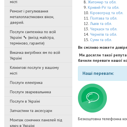
місті
Житомир та обл.
Кривий-Ріг та обл.
Ремонт і регулювання
Кіровоград та обл.
металопластикових вікон,
Полтава та обл.
дверей.
Львів та обл.
Черкаси та обл.
Послуги сантехніка по всій
Чернігів та обл.
Україні 🔧 (виїзд майстра,
Суми та обл.
терміново, гарантія)
Ви сміливо можете довір
Викачка вигрібних ям по всій
Ми досягли такої репутац
Україні
бачили переваги нашої ко
Клінінгові послуги у вашому
Наші переваги:
місті
Послуги електрика
Послуги зварювальника
Послуги в Україні
Запчастини та аксесуари
Безкоштовна телефонна кон
Монтаж сонячних панелей під
ключ в Україні