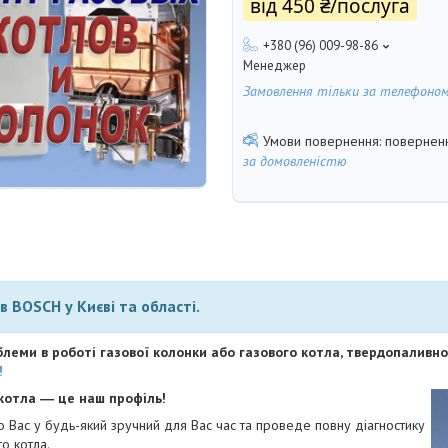
від
450 ₴/послуга
+380 (96) 009-98-86
Менеджер
Замовлення тільки за телефоно
поверненн
за домовленістю
в BOSCH у Києві та області.
еми в роботі газової колонки або газового котла, твердопаливно
!
 котла ― це наш профіль!
 Вас у будь-який зручний для Вас час та проведе повну діагностику
о котла.