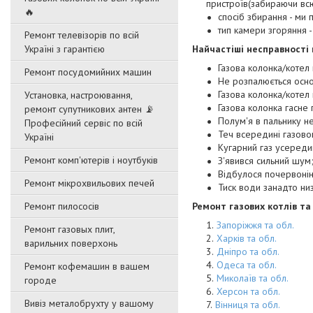
пристроїв(забираючи всю
🔥
спосіб збирання - ми
тип камери згоряння 
Ремонт телевізорів по всій
Україні з гарантією
Найчастіші несправності 
Газова колонка/котел 
Ремонт посудомийних машин
Не розпалюється осн
Газова колонка/котел 
Установка, настроювання,
Газова колонка гасне 
ремонт супутникових антен 📡
Полум'я в пальнику н
Професійний сервіс по всій
Теч всередині газово
Україні
Кугарний газ усереди
Ремонт комп'ютерів і ноутбуків
З'явився сильний шум
Відбулося почервоні
Ремонт мікрохвильових печей
Тиск води занадто ни
Ремонт пилососів
Ремонт газових котлів та 
Запоріжжя та обл.
Ремонт газовых плит,
Харків та обл.
варильних поверхонь
Дніпро та обл.
Одеса та обл.
Ремонт кофемашин в вашем
Миколаїв та обл.
городе
Херсон та обл.
Вивіз металобрухту у вашому
Вінниця та обл.