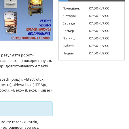
Понеділок
07:30
19:00
Вівторок
07:30
19:00
Середа
07:30
19:00
Четвер
07:30
19:00
Пʼятниця
07:30
19:00
Субота
07:30
19:00
Неділя
07:30
18:00
 результати роботи,
 наші фахівці використовують
фері довготривалого ефекту
Bosch (Бош)», «Electrolux
Беретта), «Neva Lux (НЕВА)»,
lpool», «Beko» (Беко), «Kaiser»
монту газових котлів,
 несправності або код