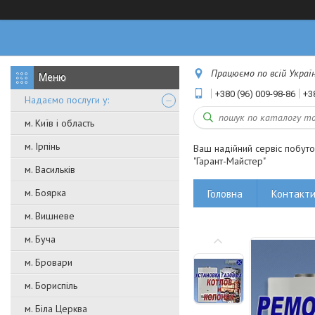
Працюємо по всій Україні
+380 (96) 009-98-86
+3
Надаємо послуги у:
м. Київ і область
м. Ірпінь
Ваш надійний сервіс побут
"Гарант-Майстер"
м. Васильків
м. Боярка
Головна
Контакт
м. Вишневе
м. Буча
м. Бровари
м. Бориспіль
м. Біла Церква