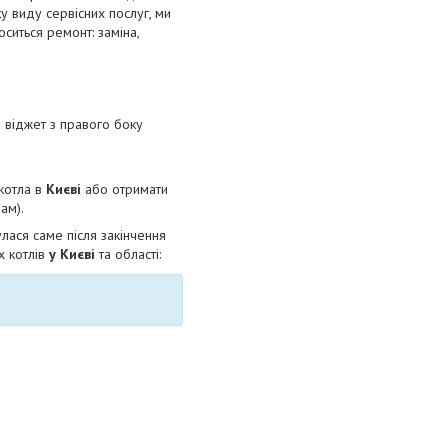
у виду сервісних послуг, ми
ситься ремонт: заміна,
а віджет з правого боку
 котла в
Києві
або отримати
ам).
улася саме після закінчення
х котлів
у Києві
та області: