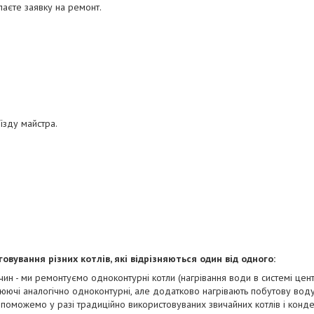
аєте заявку на ремонт.
їзду майстра.
вування різних котлів, які відрізняються один від одного:
чин - ми ремонтуємо одноконтурні котли (нагрівання води в системі цен
юючі аналогічно одноконтурні, але додатково нагрівають побутову воду
поможемо у разі традиційно використовуваних звичайних котлів і конд