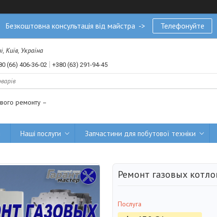
Безкоштовна консультація від майстра ->
Телефонуйте
, Київ, Україна
80 (66) 406-36-02
+380 (63) 291-94-45
ового ремонту –
и
Наші послуги
Запчастини для побутової техніки
Ремонт газовых котло
Послуга