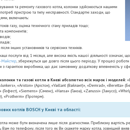
вування та ремонту газового котла, колонки здійснюється нашими
 потреб пристрою та типу несправності. Стандартні заходи, що
ями, включають:
токів газу, оцінка технічного стану приладів тощо;
та компонентів;
водів;
ладів;
ісля інших установників та сервісних техніків.
і послуги від 1 місяця, але висока якість нашої діяльності означає, що
т-Майстер
, збережуться ще довго після цього періоду. У процесі роботи
ли з гарантією виробника, що дає замовнику додаткову впевненість у с
олонки та газові котли в Києві
абсолютно всіх марок і моделей:
«
«Junkers», «Ariston» (Арістон), «Vaillant (Вайлант)», «Demrad», «Beretta» (
» (Гефест), «Siemens» (Сіменс), «Hansa» (Ганза), «Zanussi» (Зануссі), «Whir
), «Protherm» (Протерм).
ових котлів BOSCH у Києві та області:
отла може бути визначена лише після діагностики. Приблизну вартість ре
 Вам по телефону, після того як Ви скажете марку котла, зовнішній вияв