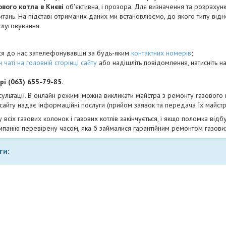
вого котла в Києві
об'єктивна, і прозора. Для визначення та розрахунк
ань. На підставі отриманих даних ми встановлюємо, до якого типу відно
слуговування.
ися до нас зателефонувавши за будь-яким
контактних номерів
;
 чаті на головній сторінці сайту
або надішліть повідомлення, натисніть н
рі (063) 655-79-85.
сультації. В онлайн режимі можна викликати майстра з ремонту газового
 сайту надає інформаційні послуги (прийом заявок та передача їх майстр
у всіх газових колонок і газових котлів закінчується, і якщо поломка відб
компанію перевірену часом, яка б займалися гарантійним ремонтом газови
ти: