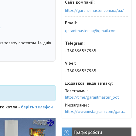
https://garant-master.com.ua/ua/
м
garantmaster.ua@gmail.com
я товару протягом 14 днів
+380636557985
+380636557985
Телеграмм
https://t.me/garantmaster_bot
Инстаграмм
го котла -
беріть телефон
https://www.instagram.com/garantmaster.ua/
Графік роботи