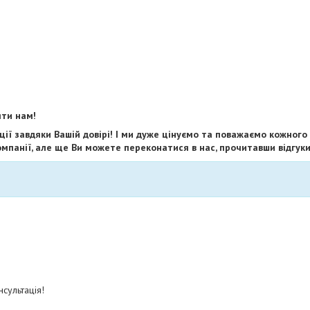
яти нам!
ії завдяки Вашій довірі! І ми дуже цінуємо та поважаємо кожного
мпанії, але ще Ви можете переконатися в нас, прочитавши відгуки 
сультація!