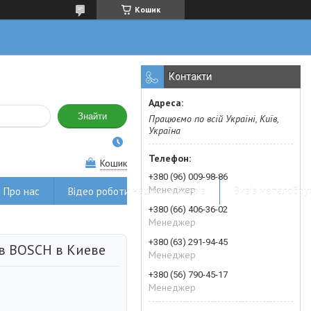
Кошик
Контакти
Знайти
Працюємо по всій Україні, Київ,
Україна
Кошик
+380 (96) 009-98-86
Менеджер
Про нас
Відео роботи наших майстрів
Вивіз металобру
+380 (66) 406-36-02
Менеджер
+380 (63) 291-94-45
в BOSCH в Киеве
Менеджер
+380 (56) 790-45-17
Менеджер