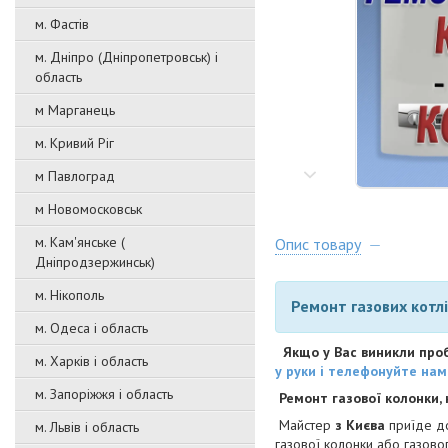
м. Фастів
м. Дніпро (Дніпропетровськ) і
область
м Марганець
м. Кривий Ріг
м Павлоград
м Новомосковськ
м. Кам'янське (
Опис товару
Дніпродзержинськ)
м. Нікополь
Ремонт газових котлі
м. Одеса і область
Якщо у Вас виникли пробл
м. Харків і область
у руки і телефонуйте нам
м. Запоріжжя і область
Ремонт газової колонки,
Майстер
з Києва
приїде до
м. Львів і область
газової колонки або газовог