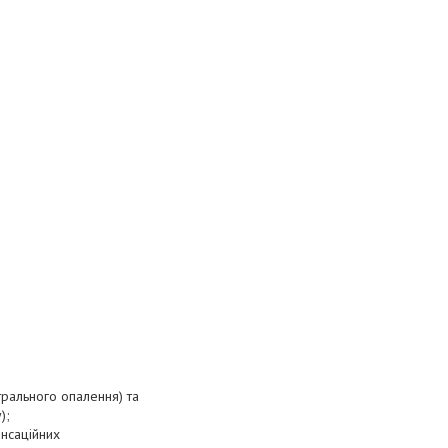
трального опалення) та
);
енсаційних