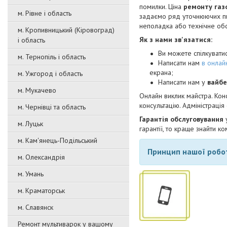
помилки. Ціна
ремонту газо
м. Рівне і область
задаємо ряд уточнюючих пит
неполадка або технічне об
м. Кропивницький (Кіровоград)
Як з нами зв'язатися:
і область
Ви можете спілкуват
м. Тернопіль і область
Написати нам
в онлайн
екрана;
м. Ужгород і область
Написати нам у
вайбе
м. Мукачево
Онлайн виклик майстра. Кон
консультацію. Адміністрація
м. Чернівці та область
Гарантія обслуговування
м. Луцьк
гарантії, то краще знайти 
м. Кам'янець-Подільський
Принцип нашої робо
м. Олександрія
м. Умань
м. Краматорськ
м. Славянск
Ремонт мультиварок у вашому