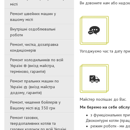
Ви дзвоните нам або надсил
місті
Ремонт швейних машин у
вашому місті
Внутрішні оздоблювальні
роботи
Ремонт, чистка, дозаправка
кондиціонерів
Узгоджуємо час та дату при
Ремонт холодильників по всій
Україні ❄️ (виїзд майстра,
терміново, гарантія)
Ремонт пральних машин по
Україні 🧺 (виїзд майстра
додому, гарантія)
Майстер поспішає до Вас.
Ремонт, чищення бойлерів у
Ми беремо на себе обслуго
Вашому місті від 350 грн
з функціональних при
Ремонт газових,
Двоконтурні котли (прац
твердопаливних котлів та
режим роботи - ми до
газових колонок по всій Україні