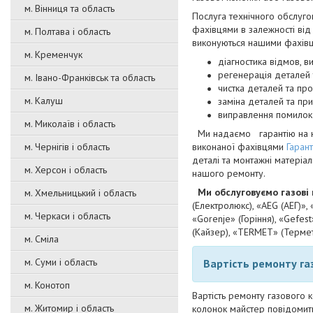
м. Вінниця та область
Послуга технічного обслуго
фахівцями в залежності від
м. Полтава і область
виконуються нашими фахівц
м. Кременчук
діагностика відмов, ви
регенерація деталей 
м. Івано-Франківськ та область
чистка деталей та про
м. Калуш
заміна деталей та при
виправлення помилок п
м. Миколаїв і область
Ми надаємо гарантію на наш
м. Чернігів і область
виконаної фахівцями
Гаран
деталі та монтажні матеріа
м. Херсон і область
нашого ремонту.
Ми обслуговуємо газові к
м. Хмельницький і область
(Електролюкс), «AEG (АЕГ)», 
м. Черкаси і область
«Gorenje» (Горіння), «Gefest
(Кайзер), «TERMET» (Термет
м. Сміла
м. Суми і область
Вартість ремонту газ
м. Конотоп
Вартість ремонту газового к
м. Житомир і область
колонок майстер повідомить