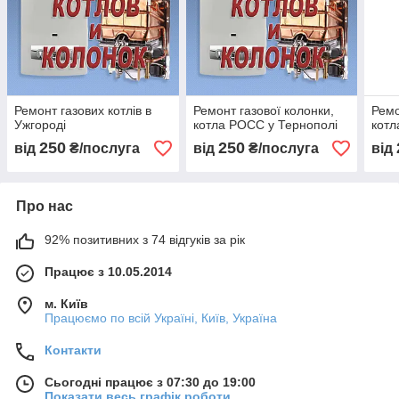
Ремонт газових котлів в
Ремонт газової колонки,
Ремо
Ужгороді
котла РОСС у Тернополі
котл
250
250
від
₴/послуга
від
₴/послуга
від
Про нас
92% позитивних з 74 відгуків за рік
Працює з 10.05.2014
м. Київ
Працюємо по всій Україні, Київ, Україна
Контакти
Сьогодні працює з 07:30 до 19:00
Показати весь графік роботи