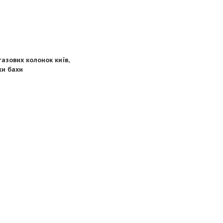
газових колонок київ,
ки бахи