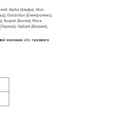
лей: Alpha (Альфа), Aton
д), Electrolux (Електролюкс),
і), Kospel (Коспіл), Mora
ермал), Vaillant (Ваїлент),
вої колонки
або
газового