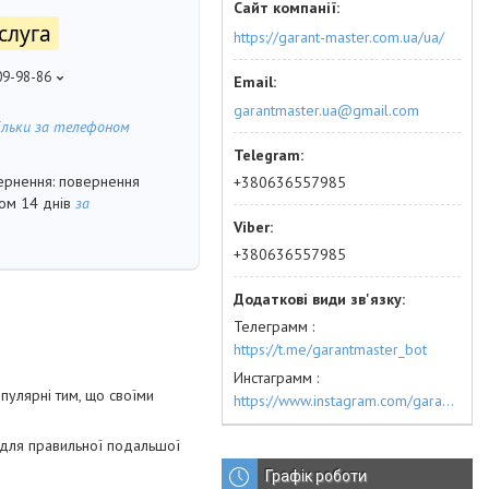
слуга
https://garant-master.com.ua/ua/
09-98-86
garantmaster.ua@gmail.com
ільки за телефоном
повернення
+380636557985
гом 14 днів
за
+380636557985
Телеграмм
https://t.me/garantmaster_bot
Инстаграмм
опулярні тим, що своїми
https://www.instagram.com/garantmaster.ua/
 для правильної подальшої
Графік роботи