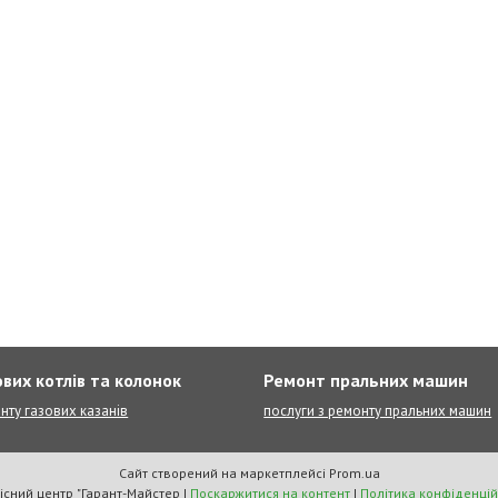
вих котлів та колонок
Ремонт пральних машин
нту газових казанів
послуги з ремонту пральних машин
Сайт створений на маркетплейсі
Prom.ua
Сервісний центр "Гарант-Майстер |
Поскаржитися на контент
|
Політика конфіденцій