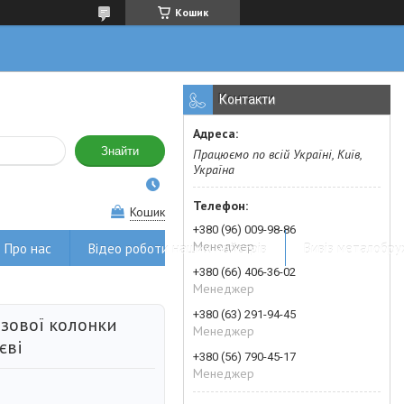
Кошик
Контакти
Знайти
Працюємо по всій Україні, Київ,
Україна
Кошик
+380 (96) 009-98-86
Менеджер
Про нас
Відео роботи наших майстрів
Вивіз металобру
+380 (66) 406-36-02
Менеджер
+380 (63) 291-94-45
азової колонки
Менеджер
єві
+380 (56) 790-45-17
Менеджер