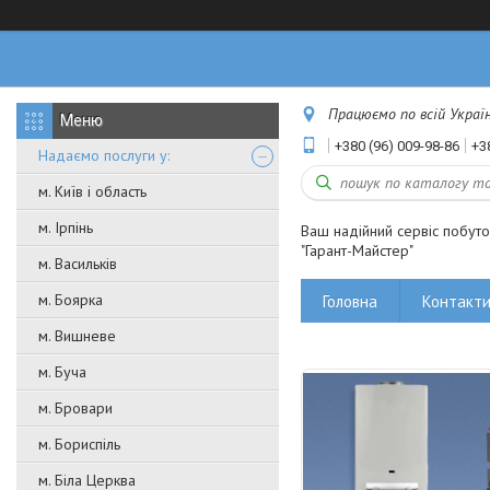
Працюємо по всій Україні
+380 (96) 009-98-86
+3
Надаємо послуги у:
м. Київ і область
м. Ірпінь
Ваш надійний сервіс побут
"Гарант-Майстер"
м. Васильків
м. Боярка
Головна
Контакт
м. Вишневе
м. Буча
м. Бровари
м. Бориспіль
м. Біла Церква