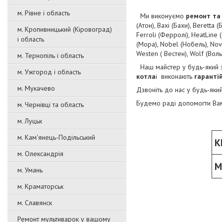
м. Рівне і область
Ми виконуємо
ремонт та 
(Атон), Baxi (Бахи), Beretta
м. Кропивницький (Кіровоград)
Ferroli (Ферролі), HeatLine (Х
і область
(Мора), Nobel (Нобель), Nova
Westen ( Вестен), Wolf (Воль
м. Тернопіль і область
Наш майстер у будь-який 
м. Ужгород і область
котла
і виконають
гаранті
м. Мукачево
Дзвоніть до нас у будь-яки
Будемо раді допомогти Ва
м. Чернівці та область
м. Луцьк
м. Кам'янець-Подільський
К
м. Олександрія
М
м. Умань
м. Краматорськ
м. Славянск
Ремонт мультиварок у вашому