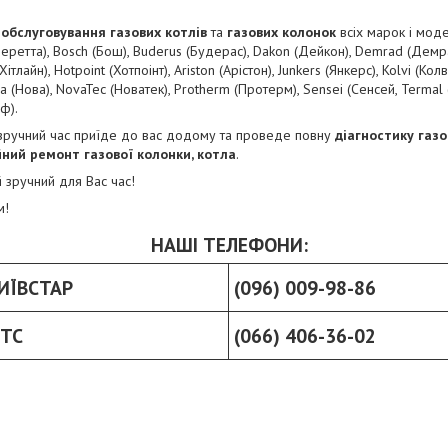
обслуговування газових котлів
та
газових колонок
всіх марок і моде
 (Беретта), Bosch (Бош), Buderus (Будерас), Dakon (Дейкон), Demrad (Демра
ітлайн), Hotpoint (Хотпоінт), Ariston (Арістон), Junkers (Янкерс), Kolvi (Колв
 (Нова), NovaTec (Новатек), Protherm (Протерм), Sensei (Сенсей, Termal (Т
ф).
зручний час приїде до вас додому та проведе повну
діагностику газо
йний ремонт газової колонки, котла
.
й зручний для Вас час!
м!
НАШІ ТЕЛЕФОНИ:
ИЇВСТАР
(096) 009-98-86
ТС
(066) 406-36-02