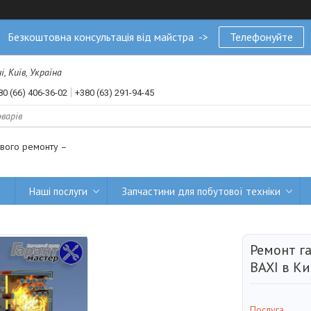
Безкоштовна консультація від майстра ->
Телефонуйте
, Київ, Україна
80 (66) 406-36-02
+380 (63) 291-94-45
ового ремонту –
и
Наші послуги
Запчастини для побутової техніки
Ремонт г
BAXI в Ки
Послуга