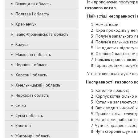
Ми пропонуємо послугу
ре
м. Вінниця та область
газового котла
.
м. Полтава і область
Найчастіші
несправності 
м. Кременчук
Немає іскри;
Іскра проходить у неп
м. Івано-Франківськ та область
Полум'я запального п
Полум'я пальника гасн
м. Калуш
Не вдається відрегулю
Основний пальник не 
м. Миколаїв і область
Пальник працює після 
м. Чернігів і область
Горить жовтим полум'я
У таких випадках дуже важл
м. Херсон і область
Несправності газового к
м. Хмельницький і область
Котел не працює;
м. Черкаси і область
Корпус котла сильно н
Котел не запалюється;
м. Сміла
Витік води з нижньої ч
Працює кілька секунд 
м. Суми і область
На дисплеї вибиває н
Чути як працює насос;
м. Конотоп
Чути сторонні шуми в к
м. Житомир і область