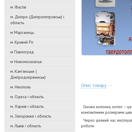
м. Фастів
м. Дніпро (Дніпропетровськ) і
область
м Марганець
м. Кривий Ріг
м Павлоград
м Новомосковськ
м. Кам'янське (
Дніпродзержинськ)
Опис товару
м. Нікополь
м. Одеса і область
м. Харків і область
Газова колонка, котел – це 
компактними розмірами швид
м. Запоріжжя і область
Через деякий час експлуат
м. Львів і область
роботи.