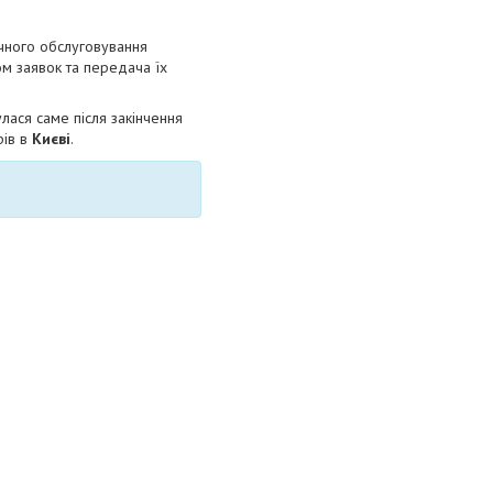
ічного обслуговування
ом заявок та передача їх
улася саме після закінчення
рів в
Києві
.