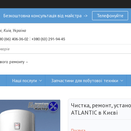
Безкоштовна консультація від майстра ->
Телефонуйте
, Київ, Україна
80 (66) 406-36-02
+380 (63) 291-94-45
ового ремонту –
и
Наші послуги
Запчастини для побутової техніки
Чистка, ремонт, устан
ATLANTIC в Києві
Послуга