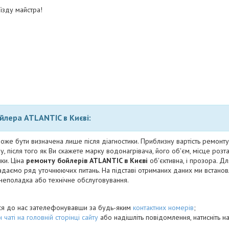
їзду майстра!
йлера ATLANTIC в Києві:
оже бути визначена лише після діагностики. Приблизну вартість ремонт
, після того як Ви скажете марку водонагрівача, його об'єм, місце розт
ки. Ціна
ремонту бойлерів ATLANTIC в Києві
об'єктивна, і прозора. Д
задаємо ряд уточнюючих питань. На підставі отриманих даних ми встано
, неполадка або технічне обслуговування.
ися до нас зателефонувавши за будь-яким
контактних номерів
;
 чаті на головній сторінці сайту
або надішліть повідомлення, натисніть н