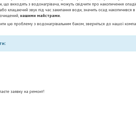
уки, що виходять з водонагрівача, можуть свідчити про накопичення опад
або клацаючий звук під час закипання води, значить осад накопичився в 
 очищений,
нашими майстрами.
ити цю проблему з водонагрівальним баком, зверніться до нашої компан
ти:
аєте заявку на ремонт!