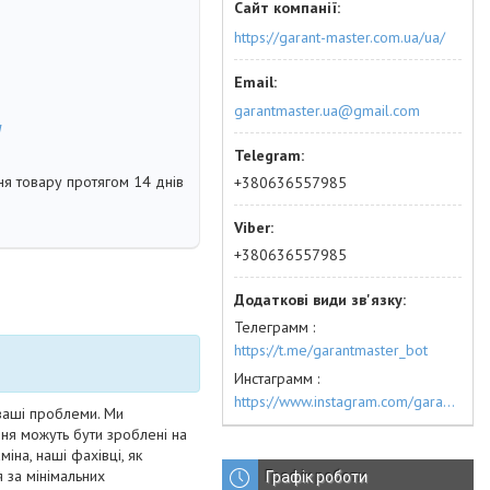
https://garant-master.com.ua/ua/
garantmaster.ua@gmail.com
м
я товару протягом 14 днів
+380636557985
+380636557985
Телеграмм
https://t.me/garantmaster_bot
Инстаграмм
https://www.instagram.com/garantmaster.ua/
ваші проблеми. Ми
ння можуть бути зроблені на
іна, наші фахівці, як
 за мінімальних
Графік роботи