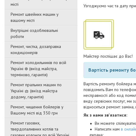
місті
Узгоджуємо час та дату при
Ремонт швейних машин у
вашому місті
Внутрішні оздоблювальні
роботи
Ремонт, чистка, дозаправка
кондиціонерів
Майстер поспішає до Вас!
Ремонт холодильників по всій
Україні ❄️ (виїзд майстра,
Вартість ремонту бо
терміново, гарантія)
Вартість ремонту бойлера м
Ремонт пральних машин по
повідомить Вам по телефону
Україні 🧺 (виїзд майстра
несправності або код помил
додому, гарантія)
виду сервісних послуг, ми 
Ремонт, чищення бойлерів у
відноситься ремонт: заміна
Вашому місті від 350 грн
Як з нами зв'язатися:
Ремонт газових,
Ви можете спілкуват
твердопаливних котлів та
Написати нам
в онлайн
екрана;
газових колонок по всій Україні