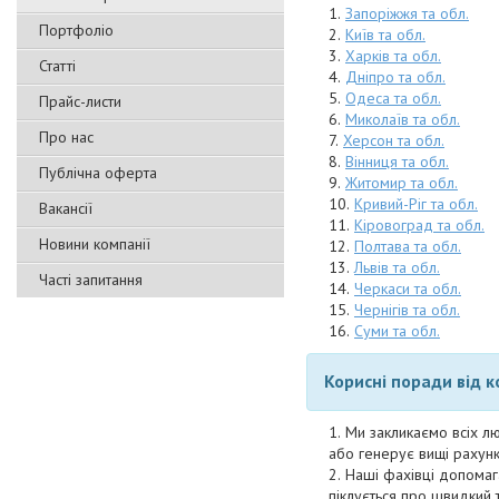
Запоріжжя та обл.
Портфоліо
Київ та обл.
Харків та обл.
Статті
Дніпро та обл.
Одеса та обл.
Прайс-листи
Миколаїв та обл.
Про нас
Херсон та обл.
Вінниця та обл.
Публічна оферта
Житомир та обл.
Кривий-Ріг та обл.
Вакансії
Кіровоград та обл.
Новини компанії
Полтава та обл.
Львів та обл.
Часті запитання
Черкаси та обл.
Чернігів та обл.
Суми та обл.
Корисні поради від 
Ми закликаємо всіх лю
або генерує вищі рахунк
Наші фахівці допомаг
піклується про швидкий 