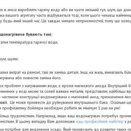
 змозі виробляти гарячу воду або ви чуєте низький гул, шум, що доно
ка вашого агрегату часто відбувається тоді, коли цього чекаєш найменш
бо у будь-який інший час. Це завдає чимало неприємностей, тому що хол
донагрівача бувають такі:
татня температура гарячої води,
шум, шуми:
алих витрат на ремонт, такі як заміна деталі. Інші, на жаль, вимагають б
грівача або повністю заміна його.
 проблем з нагріванням води, є ерозія магнієвого анода. Внутрішній ба
чинених у воді кисню та солей важких металів, представляє найбільш вр
 частиною конструкції водонагрівача є магнієвий анод, призначення яко
озії
. Це може призвести до руйнування внутрішнього бака . Оскільки 
и профілактику бойлера необхідно робити як мінімум 1 раз на рік!
льш трудомістким. Наприклад, якщо ваш водонагрівач потребує проми
омістким. В цьому випадку Вам допоможе
наш професійний майстер
з ре
отрібне для видалення осаду. Який призводить до розвитку таких симп