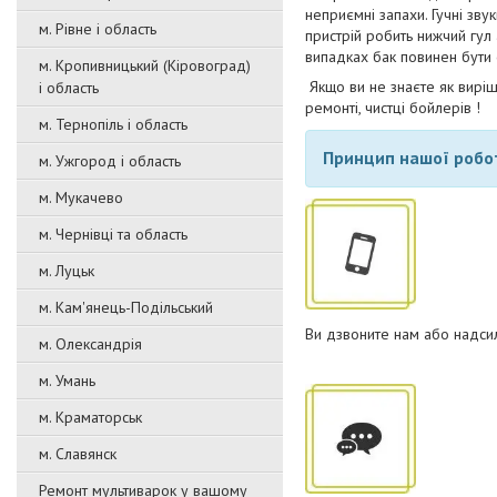
неприємні запахи. Гучні зв
м. Рівне і область
пристрій робить нижчий гул 
випадках бак повинен бути
м. Кропивницький (Кіровоград)
Якщо ви не знаєте як виріш
і область
ремонті, чистці бойлерів !
м. Тернопіль і область
Принцип нашої робо
м. Ужгород і область
м. Мукачево
м. Чернівці та область
м. Луцьк
м. Кам'янець-Подільський
Ви дзвоните нам або надсил
м. Олександрія
м. Умань
м. Краматорськ
м. Славянск
Ремонт мультиварок у вашому