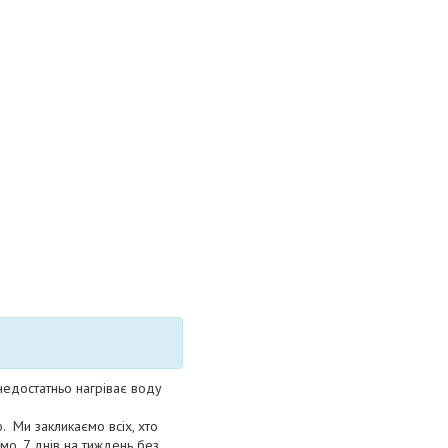
 недостатньо нагріває воду
 Ми закликаємо всіх, хто
мо. 7 днів на тиждень без