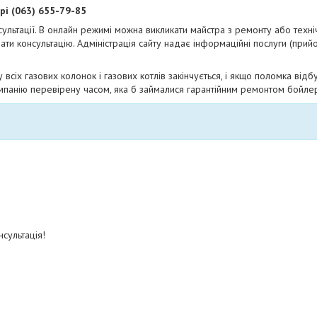
рі (063) 655-79-85
сультації. В онлайн режимі можна викликати майстра з ремонту або техн
ати консультацію. Адміністрація сайту надає інформаційні послуги (прий
у всіх газових колонок і газових котлів закінчується, і якщо поломка відб
компанію перевірену часом, яка б займалися гарантійним ремонтом бойле
сультація!