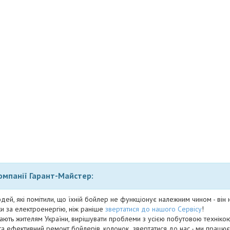
компанії Гарант-Майстер:
дей, які помітили, що їхній бойлер не функціонує належним чином - він
и за електроенергію, ніж раніше
звертатися до нашого Сервісу
!
ають жителям України, вирішувати проблеми з усією побутовою технікою.
та ефективний ремонт бойлерів, колонок звертатися до нас - ми працює