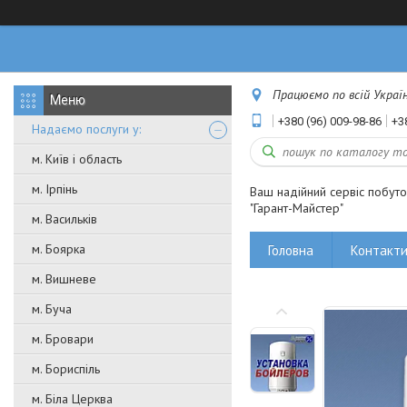
Працюємо по всій Україні
+380 (96) 009-98-86
+3
Надаємо послуги у:
м. Київ і область
м. Ірпінь
Ваш надійний сервіс побут
"Гарант-Майстер"
м. Васильків
м. Боярка
Головна
Контакт
м. Вишневе
м. Буча
м. Бровари
м. Бориспіль
м. Біла Церква