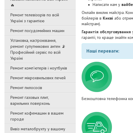
Написати нам у
вайбе
🔥
Онлайн виклик майстра. Кон
Ремонт телевізорів по всій
бойлерів в
Києві
або отрим
Україні з гарантією
майстрам).
Ремонт посудомийних машин
Гарантія обслуговування
гарантії, то краще знайти 
Установка, настроювання,
ремонт супутникових антен 📡
Наші переваги:
Професійний сервіс по всій
Україні
Ремонт комп'ютерів і ноутбуків
Ремонт мікрохвильових печей
Ремонт пилососів
Ремонт газовых плит,
Безкоштовна телефонна кон
варильних поверхонь
Ремонт кофемашин в вашем
городе
Вивіз металобрухту у вашому