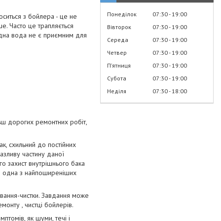
Понеділок
07:30
19:00
ситься з бойлера - це не
е. Часто це трапляється
Вівторок
07:30
19:00
одна вода не є приємним для
Середа
07:30
19:00
Четвер
07:30
19:00
Пʼятниця
07:30
19:00
Субота
07:30
19:00
Неділя
07:30
18:00
ільш дорогих ремонтних робіт,
к, схильний до постійних
азливу частину даної
го захист внутрішнього бака
це одна з найпоширеніших
вання-чистки. Завдання може
монту , чистці бойлерів.
томів, як шуми, течі і