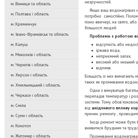
незручностей.
м. Вінниця та область
Якщо ваш водонагрівач не в
м. Полтава і область
потрібно самостійно. Полом
пізно ввечері, на свято, а
м. Кременчук
більшості людей.
м. Івано-Франківськ та область
Проблеми з роботою во
м. Калуш
відсутність або недос
іржава вода,
м. Миколаїв і область
неприємний запах,
високий або низький 
м. Чернігів і область
відплив.
м. Херсон і область
Більшість із них вимагають м
таких як промивання водона
м. Хмельницький і область
Одна з винуватців багатьох
м. Черкаси і область
перепадів температур і роз
системи. Тому обов'язковою
м. Сміла
від
шкідливого впливу кор
причин. ремонту , проводит
м. Суми і область
Іноді ремонт може бути бі
м. Конотоп
виявитися брудним та труд
м. Житомир і область
Промивання водонагрівача п