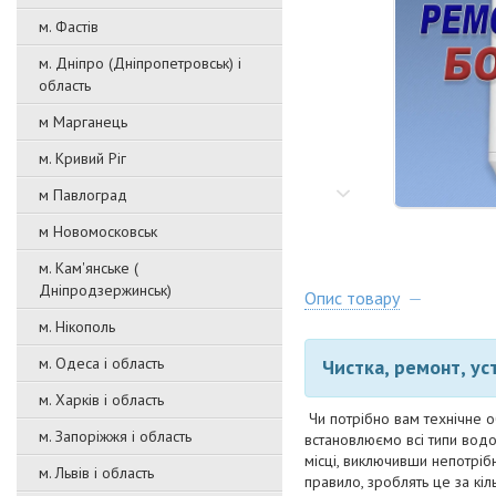
м. Фастів
м. Дніпро (Дніпропетровськ) і
область
м Марганець
м. Кривий Ріг
м Павлоград
м Новомосковськ
м. Кам'янське (
Дніпродзержинськ)
Опис товару
м. Нікополь
м. Одеса і область
Чистка, ремонт, ус
м. Харків і область
Чи потрібно вам технічне 
м. Запоріжжя і область
встановлюємо всі типи водо
місці, виключивши непотрібн
м. Львів і область
правило, зроблять це за кі