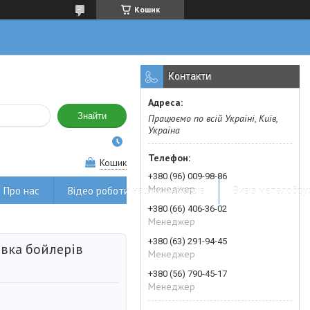
Кошик
Контакти
Знайти
Працюємо по всій Україні, Київ,
Україна
Кошик
+380 (96) 009-98-86
Менеджер
Про нас
Відео роботи наших майстрів
Вивіз металобру
+380 (66) 406-36-02
Менеджер
+380 (63) 291-94-45
овка бойлерів
Менеджер
+380 (56) 790-45-17
Менеджер