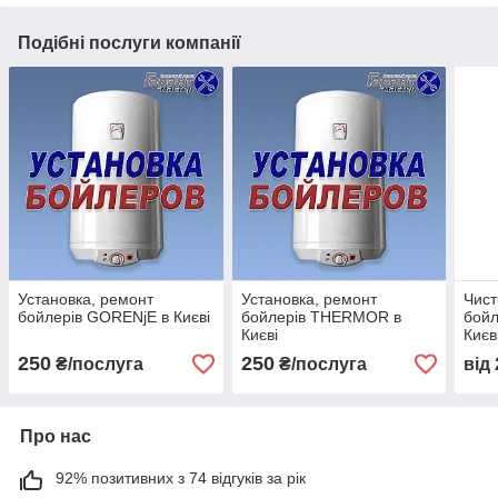
Подібні послуги компанії
Установка, ремонт
Установка, ремонт
Чист
бойлерів GORENjE в Києві
бойлерів THERMOR в
бой
Києві
Києв
250
250
₴/послуга
₴/послуга
від
Про нас
92% позитивних з 74 відгуків за рік