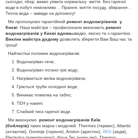
сьогодні, nbsp; важко уявити нормальну життя. Без гарячої
води в побуті неможливо… Прання, миття посуду, збирання…
Тепла вода – завжди на допомогу!
Ми пропонуємо гарантійний
ремонт водонагрівачів у
Києві
. Наші майстри – професіонали виконають
ремонт
водонагрівачів у Києві вдома
швидко, якісно та з гарантією.
Виклик майстра додому
дозволить зберегти Вам Ваш час та
гроші!
Найчастіші поломки водонагрівачів:
Водонагрівач тече;
Водонагрівач погано гріє воду;
Нагрівається вилка водонагрівача;
Гріються труби холодної води;
Виникає помилка на табло;
ТЕН у накипі.
Слабкий тиск гарячої води.
Ми виконуємо
ремонт водонагрівачів Київ
(бойлерів)
таких марок і моделей: Thermes (термес), Atlantic
(атлантик), Gorenje (горіння), Ariston (аристон),
AEG
(аедж),
Electrolux (електролюкс), Nova Tec (нова тек), Thermor