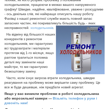
холодильником, працюючи в межах вашого напруженого
графіку! Швидке, надійне, кваліфіковане, уважне і розсудливе
- ось декілька слів, які найкраще описують нашу роботу.
Фахівці з нашої ремонтної служби мають повний запас
запасних частин, які покриватимуть більшість будь - яких
несправностей.
холодильників
.
На відміну від більшості наших
конкурентів з ремонтом
холодильників, ми гарантуємо
всі трудозатрати і матеріали
протягом від 1-го місяця, якщо
раптом трапиться поломка
деталі яку замінили наші
майстри, то ми гарантуємо
безкоштовну заміну.
Часто, коли існує загроза втрати холодильника, швидке
реагування на проблему може вирішити саму проблему. Це
все ж буде дешевше, ніж придбати новий агрегат.
Якщо у вас виникли проблеми в роботі холодильника
або морозильної камери ―
Візьміть телефон у руки і
дзвоніть нам!