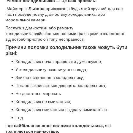
Ремонт холодильників ― Це наш профіль!
Майстер зі
Львова
приїжджає в будь-який зручний для вас
час і проведе повну діагностику холодильника, або
морозильної камери.
Послуга з діагностики або ремонту
холодильника здійснюється нашими фахівцями в залежності
від потреб пристрою і типу несправності.
Причини поломки холодильник також можуть бути
різні:
Холодильник почав працювати дуже шумно;
У холодильнику накопичується вода;
Зникло освітлення в холодильнику;
Погано закриваються дверцята холодильника;
Не достатньо морозить.
Холодильник не вмикається;
Холодильник вмикається і відразу вимикається.
і т д.
І це найбільш основні поломки холодильника, які
трапляються найчастіше.