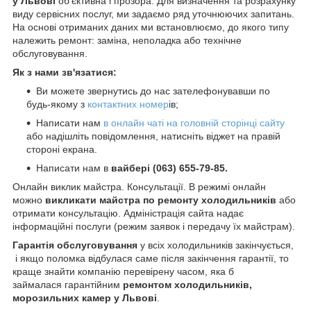
у Львові
об'єктивна і прозора. Для визначення та розрахунку
виду сервісних послуг, ми задаємо ряд уточнюючих запитань.
На основі отриманих даних ми встановлюємо, до якого типу
належить ремонт: заміна, неполадка або технічне
обслуговування.
Як з нами зв'язатися:
Ви можете звернутись до нас зателефонувавши по
будь-якому з
контактних номер
ів;
Написати нам
в онлайн чаті на головній сторінці сайту
або надішліть повідомлення, натисніть віджет на правій
стороні екрана.
Написати нам в
вайбері (063) 655-79-85.
Онлайн виклик майстра. Консультації. В режимі онлайн
можно
викликати майстра по ремонту холодильників
або
отримати консультацію. Адміністрація сайта надає
інформаційні послуги (режим заявок і передачу їх майстрам).
Гарантія обслуговування
у всіх холодильників закінчується,
і якщо поломка відбулася саме після закінчення гарантії, то
краще знайти компанію перевірену часом, яка б
займалася гарантійним
ремонтом холодильників,
морозильних камер у Львові
.