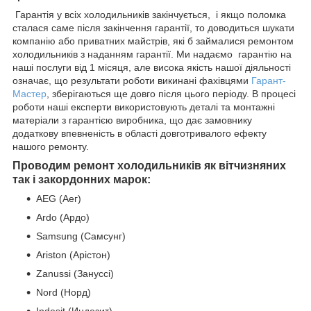
Гарантія у всіх холодильників закінчується, і якщо поломка
сталася саме після закінчення гарантії, то доводиться шукати
компанію або приватних майстрів, які б займалися ремонтом
холодильників з наданням гарантії. Ми надаємо гарантію на
наші послуги від 1 місяця, але висока якість нашої діяльності
означає, що результати роботи викинані фахівцями
Гарант-
Мастер
, зберігаються ще довго після цього періоду. В процесі
роботи наші експерти використовують деталі та монтажні
матеріали з гарантією виробника, що дає замовнику
додаткову впевненість в області довготривалого ефекту
нашого ремонту.
Проводим ремонт холодильників як вітчизняних
так і закордонних марок:
AEG (Аег)
Ardo (Ардо)
Samsung (Самсунг)
Ariston (Арістон)
Zanussi (Зануссі)
Nord (Норд)
Indesit (Индезит)