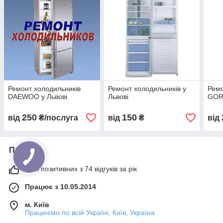
Ремонт холодильників
Ремонт холодильників у
Ремо
DAEWOO у Львові
Львові
GORE
250
150
від
₴/послуга
від
₴
від
Про нас
92% позитивних з 74 відгуків за рік
Працює з 10.05.2014
м. Київ
Працюємо по всій Україні, Київ, Україна