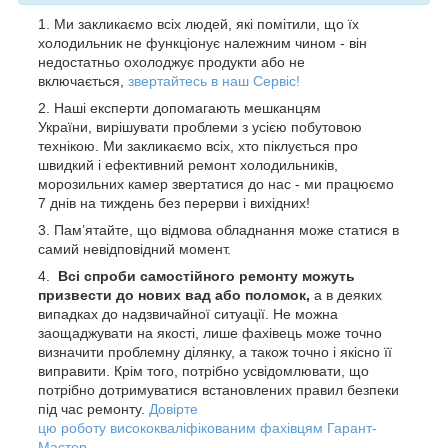
Ми закликаємо всіх людей, які помітили, що їх
холодильник не функціонує належним чином - він
недостатньо охолоджує продукти або не
включається,
з
вертайтесь в наш Сервіс!
Наші експерти допомагають мешканцям
України, вирішувати проблеми з усією побутовою
технікою. Ми закликаємо всіх, хто піклується про
швидкий і ефективний ремонт холодильників,
морозильних камер звертатися до нас - ми працюємо
7 днів на тиждень без перерви і вихідних!
Пам’ятайте, що відмова обладнання може статися в
самий невідповідний момент.
Всі спроби самостійного ремонту можуть
призвести до нових вад або поломок,
а в деяких
випадках до надзвичайної ситуації. Не можна
заощаджувати на якості, лише фахівець може точно
визначити проблемну ділянку, а також точно і якісно її
виправити. Крім того, потрібно усвідомлювати, що
потрібно дотримуватися встановлених правил безпеки
під час ремонту.
Довірте
цю роботу висококваліфікованим фахівцям Гарант-
Мастер