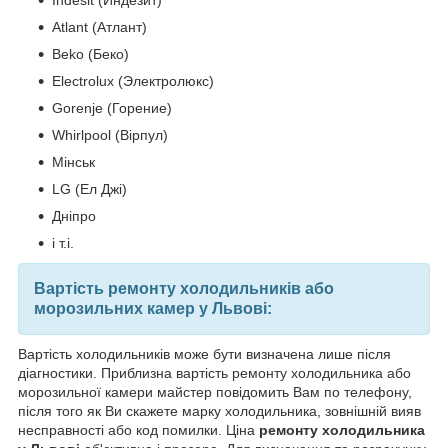
Atlant (Атлант)
Beko (Беко)
Electrolux (Электролюкс)
Gorenje (Горение)
Whirlpool (Вірпул)
Мінськ
LG (Ел Джі)
Дніпро
і т.і.
Вартість ремонту холодильників або
морозильних камер у Львові:
Вартість холодильників може бути визначена лише після
діагностики. Приблизна вартість ремонту холодильника або
морозильної камери майстер повідомить Вам по телефону,
після того як Ви скажете марку холодильника, зовнішній вияв
несправності або код помилки. Ціна
ремонту холодильника