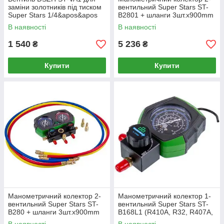
заміни золотників під тиском
вентильний Super Stars ST-
Super Stars 1/4&apos&apos
B2801 + шланги 3шт.x900mm
SAE і 5/16&apos&apos SAE
(R410A R32 R407C R134A)
В наявності
В наявності
1 540
5 236
₴
₴
Купити
Купити
Манометричний колектор 2-
Манометричний колектор 1-
вентильний Super Stars ST-
вентильний Super Stars ST-
B280 + шланги 3шт.x900mm
B168L1 (R410A, R32, R407A,
(R22 R404A R410A R407C)
R134A)