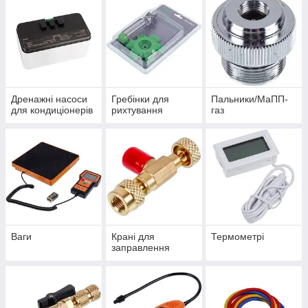
Дренажні насоси
Гребінки для
Пальники/МаПП-
для кондиціонерів
рихтування
газ
Ваги
Крані для
Термометрі
заправлення