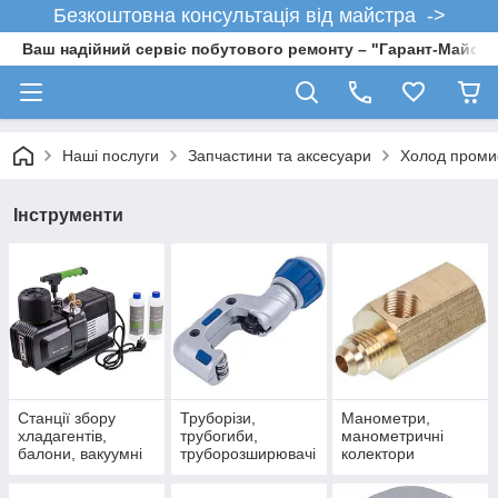
Безкоштовна консультація від майстра ->
Ваш надійний сервіс побутового ремонту – "Гарант-Майсте
Наші послуги
Запчастини та аксесуари
Холод проми
Інструменти
Станції збору
Труборізи,
Манометри,
хладагентів,
трубогиби,
манометричні
балони, вакуумні
труборозширювачі
колектори
насоси
, розбирання