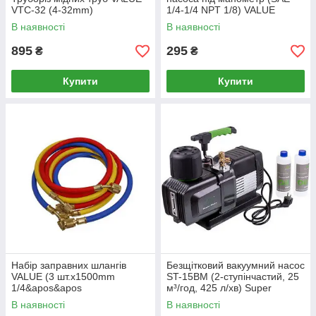
VTC-32 (4-32mm)
1/4-1/4 NPT 1/8) VALUE
110003055
В наявності
В наявності
895
295
₴
₴
Купити
Купити
Набір заправних шлангів
Безщітковий вакуумний насос
VALUE (3 шт.x1500mm
ST-15BM (2-ступінчастий, 25
1/4&apos&apos
м³/год, 425 л/хв) Super
SAEx1/4&apos&apos SAE)
В наявності
В наявності
для фреону R22