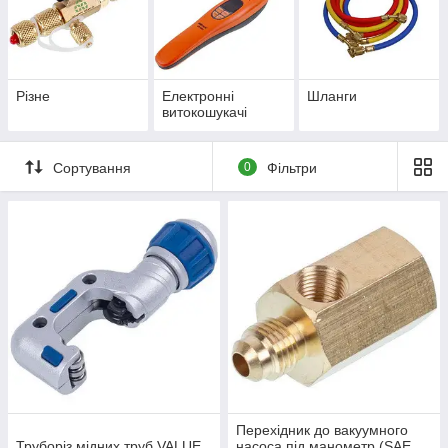
Різне
Електронні
Шланги
витокошукачі
Сортування
0
Фільтри
Перехідник до вакуумного
Труборіз мідних труб VALUE
насоса під манометр (SAE