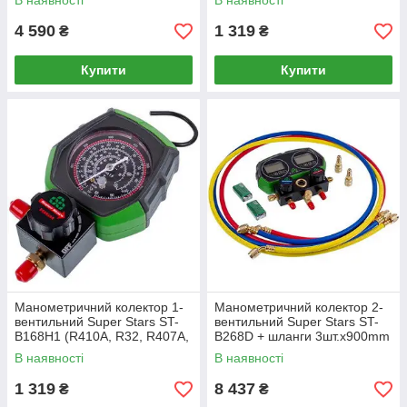
В наявності
В наявності
4 590
1 319
₴
₴
Купити
Купити
Манометричний колектор 1-
Манометричний колектор 2-
вентильний Super Stars ST-
вентильний Super Stars ST-
B168H1 (R410A, R32, R407A,
B268D + шланги 3шт.x900mm
R134A)
(R-22 R-32 R-600 R-1234yf R-
В наявності
В наявності
410A R-134)
1 319
8 437
₴
₴