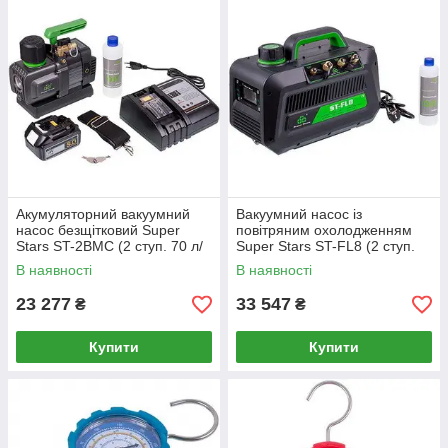
Акумуляторний вакуумний
Вакуумний насос із
насос безщітковий Super
повітряним охолодженням
Stars ST-2BMC (2 ступ. 70 л/
Super Stars ST-FL8 (2 ступ.
хв)
241 л/хв)
В наявності
В наявності
23 277
33 547
₴
₴
Купити
Купити