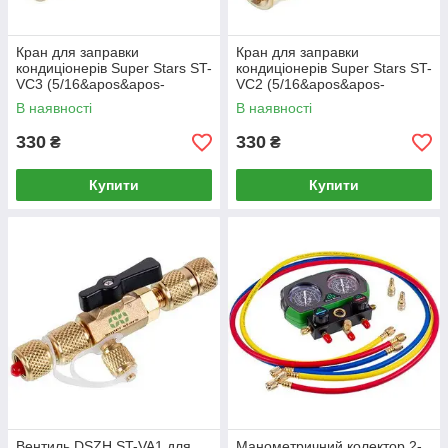
Кран для заправки
Кран для заправки
кондиціонерів Super Stars ST-
кондиціонерів Super Stars ST-
VC3 (5/16&apos&apos-
VC2 (5/16&apos&apos-
5/16&apos&apos SAE)
1/4&apos&apos SAE)
В наявності
В наявності
330
330
₴
₴
Купити
Купити
Вентиль DSZH ST-VA1 для
Манометричний колектор 2-