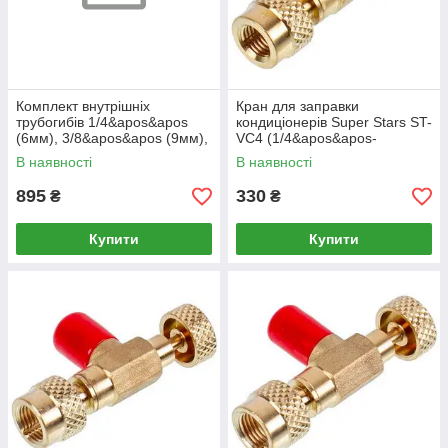
Комплект внутрішніх
Кран для заправки
трубогибів 1/4&apos&apos
кондиціонерів Super Stars ST-
(6мм), 3/8&apos&apos (9мм),
VC4 (1/4&apos&apos-
1/2&apos&apos (12мм),
5/16&apos&apos SAE)
В наявності
В наявності
5/8&apos&apos (15мм) (4
метри)
895
330
₴
₴
Купити
Купити