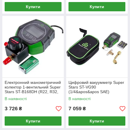
Купити
Купити
Електронний манометричний
Цифровий вакуумметр Super
колектор 1-вентильний Super
Stars ST-VG90
Stars ST-B168DH (R22, R32,
(1/4&apos&apos SAE)
R600, R1234yf, R410A,
В наявності
В наявності
R134a)
3 726
7 059
₴
₴
Купити
Купити